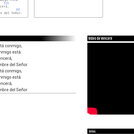
SOL
cerá,

RE
re del Señor.
Video de Venceré
stá conmigo,
onmigo está.
encerá,
bre del Señor.
stá conmigo,
onmigo está.
encerá,
bre del Señor.
Extras