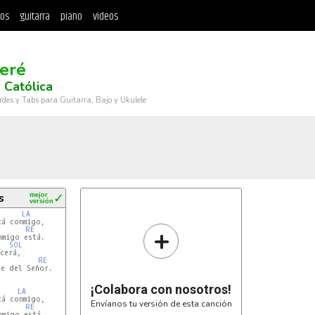
tos
guitarra
piano
videos
eré
 Católica
rdes y Tabs para Guitarra, Bajo y Ukulele
s
mejor
✓
versión
LA
á conmigo,

+
RE
migo está.

SOL
cerá,

RE
e del Señor.

¡Colabora con nosotros!
LA
á conmigo,

Envíanos tu versión de esta canción
RE
migo está.
