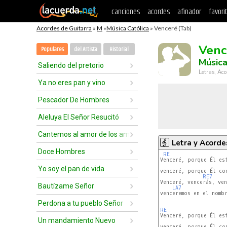
canciones
acordes
afinador
favori
Acordes de Guitarra
»
M
»
Música Católica
» Venceré (Tab)
Venc
Populares
del Artista
Historial
Música
Saliendo del pretorio
Letras, Aco
Ya no eres pan y vino
Pescador De Hombres
Aleluya El Señor Resucitó
Cantemos al amor de los amores
Letra y Acorde
Doce Hombres
RE
Venceré, porque Él est
Yo soy el pan de vida
venceré, porque Él con
RE7
Venceré, vencerás, ven
Bautízame Señor
LA7
venceremos en el nombr
Perdona a tu pueblo Señor
RE
Venceré, porque Él est
Un mandamiento Nuevo
venceré, porque Él con