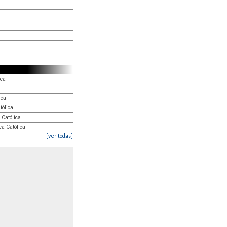
ica
ica
tólica
 Católica
a Católica
[ver todas]