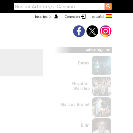
⚲
Inscripción
Conexión
Artistas Sugeridos
Barak
Elevation
Worship
Marcos Brunet
Elim