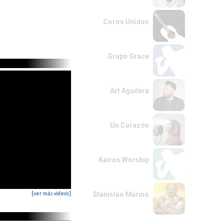
Coros Unidos
Grupo Grace
Art Aguilera
Un Corazón
Kairos Worship
[ver más videos]
Stanislao Marino