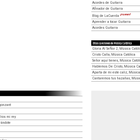
Acordes de Guitarra
Afinador de Guitarra
¡nuevo!
Blog de LaCuerda
Aprender a tocar Guitarra
Acordes Guitarra
Otras canciones de Música Católica
Gloria Al SeÑor 2, Música Catól
Cristo Calla, Música Católica
Señor aquí tienes, Música Catól
Hablemos De Cristo, Música Ca
Aparta de mi este caliz, Música
Cantaremos tus hazañas, Músic
gonzaré
Dios mi rey
rándote