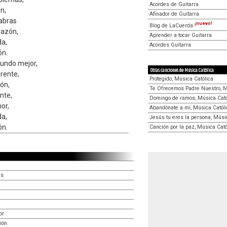
Acordes de Guitarra
n,
Afinador de Guitarra
labras
¡nuevo!
Blog de LaCuerda
razón,
Aprender a tocar Guitarra
da,
Acordes Guitarra
ón.
mundo mejor,
Otras canciones de Música Católica
rente,
Protegido, Música Católica
ón,
Te Ofrecemos Padre Nuestro, M
nte,
Domingo de ramos, Música Cató
or,
Abandónate a mí, Música Católi
da,
Jesús tu eres la persona, Músi
ón.
Canción por la paz, Música Cató
es
or
ión