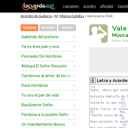
canciones
acordes
afinador
favori
Acordes de Guitarra
»
M
»
Música Católica
» Vale la pena (Tab)
Vale
Populares
del Artista
Historial
Música
Saliendo del pretorio
Letras, Aco
Ya no eres pan y vino
Pescador De Hombres
Aleluya El Señor Resucitó
Cantemos al amor de los amores
Letra y Acorde
Doce Hombres
SOL
Señor, ahora que estás
Yo soy el pan de vida
Quisiera hablarte de f
RE
Contarte lo que viví,

Bautízame Señor
SOL
RE
MIm
Perdona a tu pueblo Señor
Tenerte cerca de mí,

DO
Pues necesito tu ayuda
Un mandamiento Nuevo
RE
Por eso quédate aquí.
