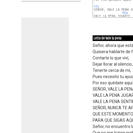
SOL
SEÑOR, VALE LA PENA SE
MIm
VALE LA PENA JUGARSE,

DO
Letra de Vale la pena
Señor, ahora que está
Quisiera hablarte de f
Contarte lo que viví,
Dejar llorar al silencio,
Tenerte cerca de mí,
Pues necesito tu ayu
Por eso quédate aquí
SEÑOR, VALE LA PEN
VALE LA PENA JUGA
VALE LA PENA SENTI
SEÑOR, NUNCA TE A
QUE ESTE MOMENTO
PARA QUE SIGAS AQUÍ
Señor, no encuentro l
Que no me traiga pro