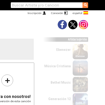
⚲
Inscripción
Conexión
Artistas Sugeridos
Ebenezer
Música Cristiana
+
Bethel Music
ra con nosotros!
Generación 12
versión de esta canción