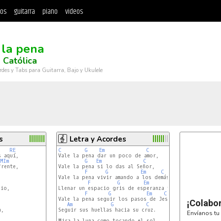
tos
guitarra
piano
videos
 la pena
 Católica
rdes y Tabs para Guitarra, Bajo y Ukulele
s
Letra y Acordes
RE
C
G
Em
C
 aquí,

Vale la pena dar un poco de amor,

MIm
G
Em
C
rente,

Vale la pena si lo das al Señor,

F
G
Em
C
Vale la pena vivir amando a los demás,

F
G
Em
C
Llenar un espacio gris de esperanza y de paz,

F
G
Em
C
Vale la pena seguir los pasos de Jesús,

¡Colabo
Am
G
C
,

Seguir sus huellas hacia su cruz.

Envíanos tu 
Mira la luna como tocando el sol,
