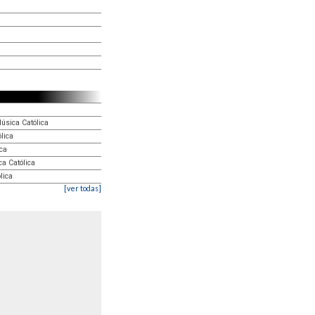
úsica Católica
lica
ca
ca Católica
lica
[ver todas]