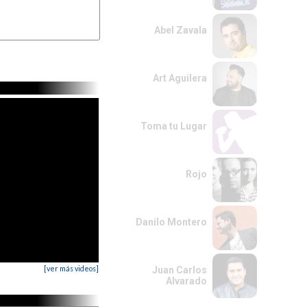
Abel Zavala
Art Aguilera
Toma tu Lugar
Rojo
Danilo Montero
[ver más videos]
Juan Carlos
Alvarado