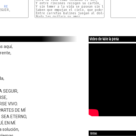
Y entre rincones recogen su cartón,

RE
Y sin temer a la vida se pasean sin luz,

GUIR,

Saben que empujan el cielo, que pobre fue Jesús

Entre carretas balines juegan al dolor

Nada les quitara su amor.

RE
Video de Vale la pena
s aquí,
rente,
da,
.
A SEGUIR,
RSE,
RSE VIVO.
PARTES DE MÍ
 SEA ETERNO,
, EN MÍ.
a solución,
Extras
blemas,