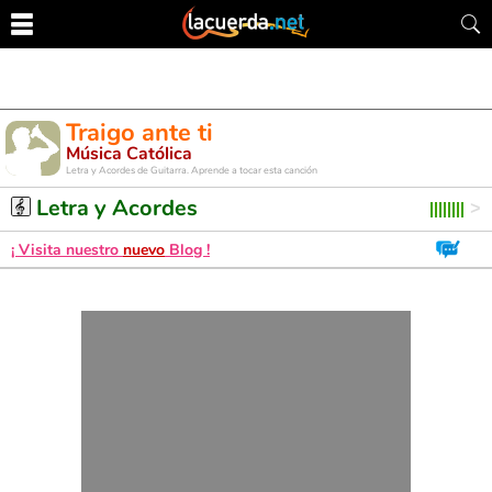
Traigo ante ti
Música Católica
Letra y Acordes de Guitarra. Aprende a tocar esta canción
Letra y Acordes
¡ Visita nuestro
nuevo
Blog !