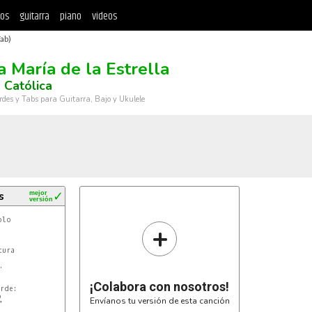
tos
guitarra
piano
videos
Tab)
a María de la Estrella
 Católica
rdes y Tabs para Guitarra, Bajo y Ukulele
s
mejor
✓
versión
lo

+
ura



¡Colabora con nosotros!
rde:



Envíanos tu versión de esta canción

