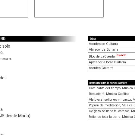
rella
Extras
Acordes de Guitarra
 solo
Afinador de Guitarra
o,
¡nuevo!
Blog de LaCuerda
oscura
Aprender a tocar Guitarra
Acordes Guitarra
rde:
Otras canciones de Música Católica
Caminante del tiempo, Música C
Resucitaré, Música Católica
Aleluya el señor es mi pastor, 
Popurri de meditación, Música C
la
De gozo se llenó mi corazón, Mú
(BIS desde María)
Señor de toda la tierra, Música 
nza