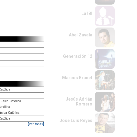
La IBI
Abel Zavala
Generación 12
Marcos Brunet
atólica
Jesús Adrián
Música Católica
Romero
atólica
sica Católica
Católica
Jose Luis Reyes
[ver todas]