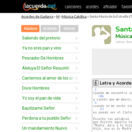
canciones
acordes
afinador
favori
Acordes de Guitarra
»
M
»
Música Católica
» Santa María de la Estrella (
Sant
Populares
del Artista
Historial
Música
Saliendo del pretorio
Letras, Aco
Ya no eres pan y vino
Pescador De Hombres
Aleluya El Señor Resucitó
Cantemos al amor de los amores
Letra y Acorde
Doce Hombres
E
Cuando me encuentro so
C#m
Yo soy el pan de vida
y siento que me muero,

A
cuando en mi noche osc
Bautízame Señor
B7
no puedo ver el Cielo.
Perdona a tu pueblo Señor
Escucho las palabras

que Dijiste aquella ta
"Madre, mira a tu hijo
Un mandamiento Nuevo
Hijo, esa es tu Madre"