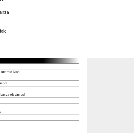
ianza
ielo
 nuestro Dios
empre
abanza elevamos)
da