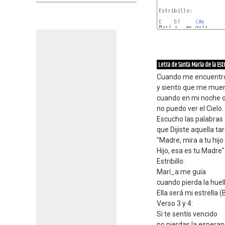
Estribillo:

E
B7
C#m
Marí_a   me guía

A
F#m
Letra de Santa María de la Est
Cuando me encuentro
y siento que me muer
cuando en mi noche 
no puedo ver el Cielo.
Escucho las palabras
que Dijiste aquella ta
"Madre, mira a tu hijo
Hijo, esa es tu Madre"
Estribillo:
Marí_a me guía
cuando pierda la huel
Ella será mi estrella 
Verso 3 y 4:
Si te sentís vencido
no pierdas la espera