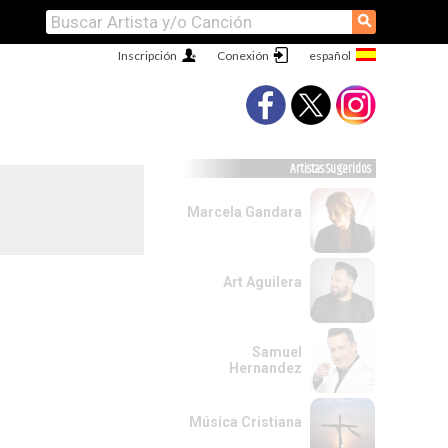
⚲
Inscripción
Conexión
Artistas Sugeridos
Marcela Gandara
Art Aguilera
Samuel
Hernandez
Música Cristiana