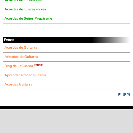
Acordes de Tu vida vale
Acordes de Tu eres mi rey
Acordes de Señor Prepárame
Extras
Acordes de Guitarra
Afinador de Guitarra
¡nuevo!
Blog de LaCuerda
Aprender a tocar Guitarra
Acordes Guitarra
[PT]
[EN]
©
LaCuerda
.net
·
·
·
aviso legal
privacidad
contacto