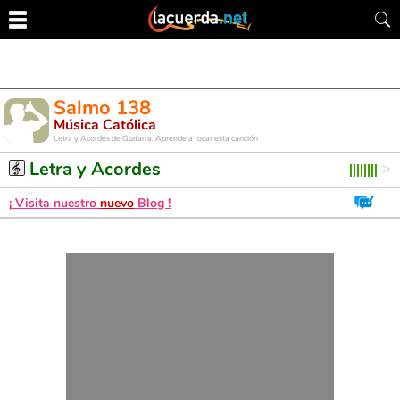
Salmo 138
Música Católica
Letra y Acordes de Guitarra. Aprende a tocar esta canción
Letra y Acordes
¡ Visita nuestro
nuevo
Blog !