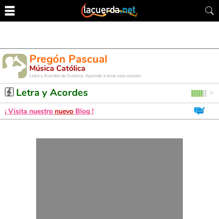
Pregón Pascual
Música Católica
Letra y Acordes de Guitarra. Aprende a tocar esta canción
Letra y Acordes
¡ Visita nuestro
nuevo
Blog !