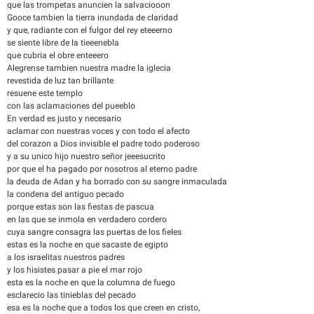
que las trompetas anuncien la salvaciooon
Gooce tambien la tierra inundada de claridad
y que, radiante con el fulgor del rey eteeerno
se siente libre de la tieeenebla
que cubria el obre enteeero
Alegrense tambien nuestra madre la iglecia
revestida de luz tan brillante
resuene este templo
con las aclamaciones del pueeblo
En verdad es justo y necesario
aclamar con nuestras voces y con todo el afecto
del corazon a Dios invisible el padre todo poderoso
y a su unico hijo nuestro señor jeeesucrito
por que el ha pagado por nosotros al eterno padre
la deuda de Adan y ha borrado con su sangre inmaculada
la condena del antiguo pecado
porque estas son las fiestas de pascua
en las que se inmola en verdadero cordero
cuya sangre consagra las puertas de los fieles
estas es la noche en que sacaste de egipto
a los israelitas nuestros padres
y los hisistes pasar a pie el mar rojo
esta es la noche en que la columna de fuego
esclarecio las tinieblas del pecado
esa es la noche que a todos los que creen en cristo,