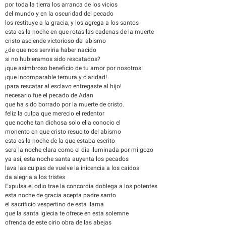
por toda la tierra los arranca de los vicios
del mundo y en la oscuridad del pecado
los restituye a la gracia, y los agrega a los santos
esta es la noche en que rotas las cadenas de la muerte
cristo asciende victorioso del abismo
¿de que nos serviria haber nacido
si no hubieramos sido rescatados?
¡que asimbroso beneficio de tu amor por nosotros!
¡que incomparable ternura y claridad!
¡para rescatar al esclavo entregaste al hijo!
necesario fue el pecado de Adan
que ha sido borrado por la muerte de cristo.
feliz la culpa que merecio el redentor
que noche tan dichosa solo ella conocio el
monento en que cristo resucito del abismo
esta es la noche de la que estaba escrito
sera la noche clara como el dia iluminada por mi gozo
ya asi, esta noche santa auyenta los pecados
lava las culpas de vuelve la inicencia a los caidos
da alegria a los tristes
Expulsa el odio trae la concordia doblega a los potentes
esta noche de gracia acepta padre santo
el sacrificio vespertino de esta llama
que la santa iglecia te ofrece en esta solemne
ofrenda de este cirio obra de las abejas