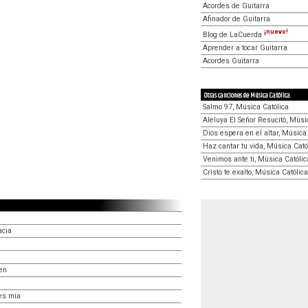
Acordes de Guitarra
Afinador de Guitarra
¡nuevo!
Blog de LaCuerda
Aprender a tocar Guitarra
Acordes Guitarra
Otras canciones de Música Católica
Salmo 97, Música Católica
Aleluya El Señor Resucitó, Músi
Dios espera en el altar, Música
Haz cantar tu vida, Música Cató
Venimos ante ti, Música Católic
Cristo te exalto, Música Católica
acia
ven
es mía