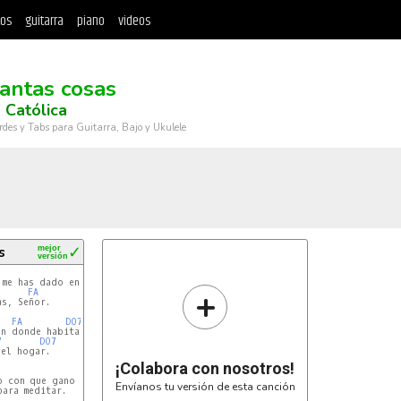
tos
guitarra
piano
videos
tantas cosas
 Católica
rdes y Tabs para Guitarra, Bajo y Ukulele
s
mejor
✓
versión
FA
me has dado en la vida,

+
FA
s, Señor.

FA
DO7
n donde habitar

7
DO7
el hogar.

¡Colabora con nosotros!
o con que gano el pan,

Envíanos tu versión de esta canción
ara meditar.
