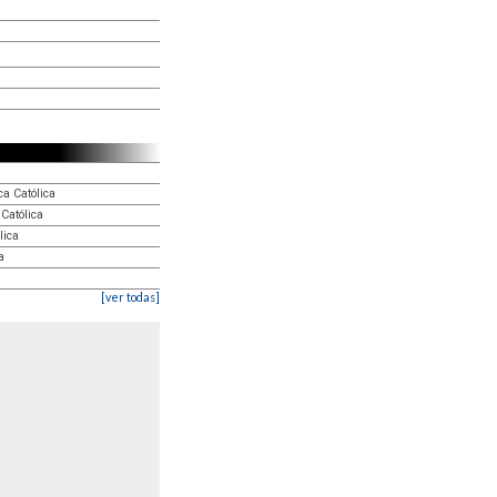
ca Católica
 Católica
lica
a
[ver todas]