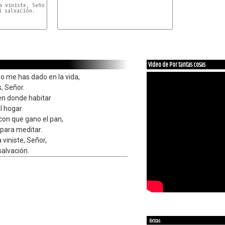
a viniste, Señor,

i salvación.
Video de Por tantas cosas
o me has dado en la vida,
s, Señor.
en donde habitar
l hogar.
 con que gano el pan,
para meditar.
 viniste, Señor,
salvación.
Extras