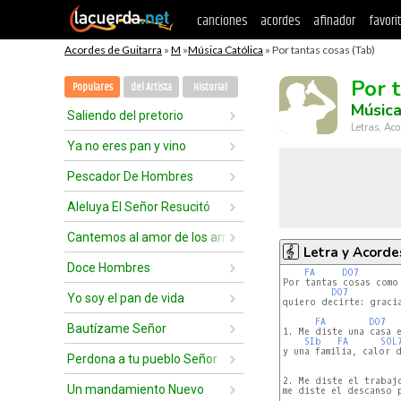
canciones
acordes
afinador
favori
Acordes de Guitarra
»
M
»
Música Católica
» Por tantas cosas (Tab)
Por 
Populares
del Artista
Historial
Música
Saliendo del pretorio
Letras, Aco
Ya no eres pan y vino
Pescador De Hombres
Aleluya El Señor Resucitó
Cantemos al amor de los amores
Letra y Acorde
Doce Hombres
FA
DO7
Por tantas cosas como 
DO7
Yo soy el pan de vida
quiero decirte: gracia
FA
DO7
Bautízame Señor
1. Me diste una casa e
SIb
FA
SOL
y una familia, calor d
Perdona a tu pueblo Señor
2. Me diste el trabaj
Un mandamiento Nuevo
me diste el descanso p