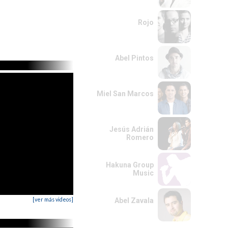
Rojo
Abel Pintos
Miel San Marcos
Jesús Adrián
Romero
Hakuna Group
Music
[ver más videos]
Abel Zavala