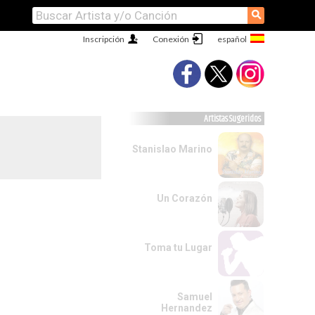
⚲
Inscripción
Conexión
Artistas Sugeridos
Stanislao Marino
Un Corazón
Toma tu Lugar
Samuel
Hernandez