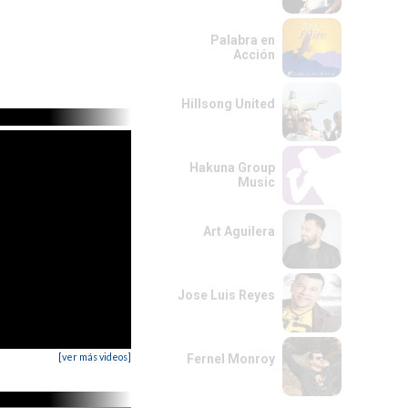
Palabra en
Acción
Hillsong United
Hakuna Group
Music
Art Aguilera
Jose Luis Reyes
[ver más videos]
Fernel Monroy