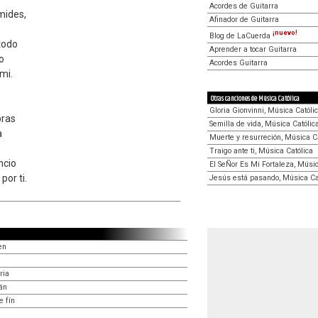
Acordes de Guitarra
mides,
Afinador de Guitarra
¡nuevo!
Blog de LaCuerda
todo
Aprender a tocar Guitarra
o
Acordes Guitarra
mi.
Otras canciones de Música Católica
Gloria Gionvinni, Música Católi
bras
Semilla de vida, Música Católic
a
Muerte y resurreción, Música C
Traigo ante ti, Música Católica
ncio
El SeÑor Es Mi Fortaleza, Músic
por ti.
Jesús está pasando, Música Ca
en
ria
án
e fín