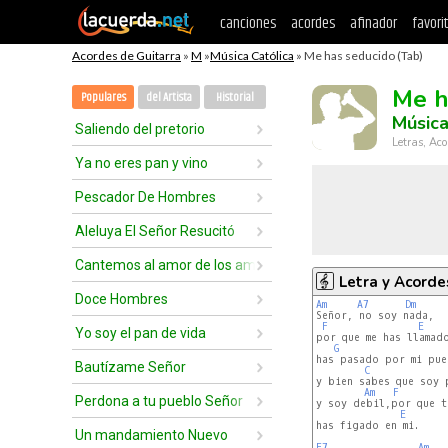
canciones
acordes
afinador
favori
Acordes de Guitarra
»
M
»
Música Católica
» Me has seducido (Tab)
Me h
Populares
del Artista
Historial
Música
Saliendo del pretorio
Letras, Aco
Ya no eres pan y vino
Pescador De Hombres
Aleluya El Señor Resucitó
Cantemos al amor de los amores
Letra y Acorde
Doce Hombres
Am
A7
Dm
Señor, no soy nada,

F
E
Yo soy el pan de vida
por que me has llamado
G
has pasado por mi puer
Bautízame Señor
C
y bien sabes que soy p
Am
F
Perdona a tu pueblo Señor
y soy debil,por que te
E
has figado en mi.

Un mandamiento Nuevo
E7
Am