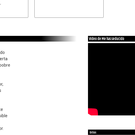


Video de Me has seducido
ado
erta
 pobre
r,
s
te
ible
r.
Extras