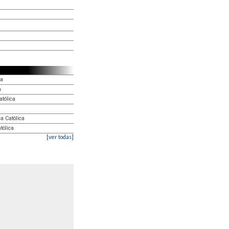
ca
a
atólica
a Católica
tólica
[ver todas]