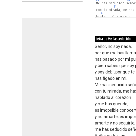
Me has seducido señor,
F
con tu mirada, me has

G
hablado al corazon

C
Letra de Me has seducido
Señor, no soy nada,
por que me has llam
has pasado por mi pu
y bien sabes que soy
y soy debil,por que te
has figado en mi.
Me has seducido seño
con tu mirada, me ha
hablado al corazon
y me has querido,
es imopsible conocer
y no amarte, es impos
amarte y no seguirte,
me has seducido seño
Señor yo te sigo