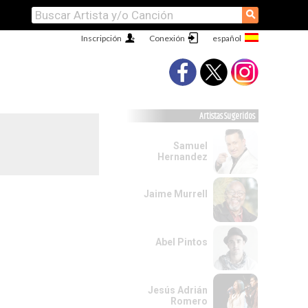
⚲
Inscripción
Conexión
Artistas Sugeridos
Samuel
Hernandez
Jaime Murrell
Abel Pintos
Jesús Adrián
Romero