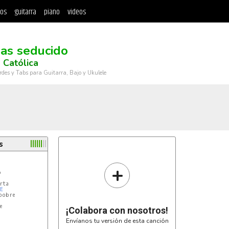
tos
guitarra
piano
videos
as seducido
 Católica
rdes y Tabs para Guitarra, Bajo y Ukulele
s
+


ta

E
obre



¡Colabora con nosotros!
Envíanos tu versión de esta canción