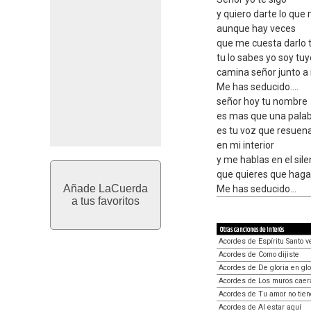
y quiero darte lo que 
aunque hay veces
que me cuesta darlo 
tu lo sabes yo soy tuy
camina señor junto a 
Me has seducido....
señor hoy tu nombre
es mas que una pala
es tu voz que resuen
en mi interior
y me hablas en el sile
que quieres que haga 
Añade LaCuerda
Me has seducido...
a tus favoritos
Otras canciones de interés
Acordes de Espíritu Santo v
Acordes de Como dijiste
Acordes de De gloria en glo
Acordes de Los muros caer
Acordes de Tu amor no tien
Acordes de Al estar aquí