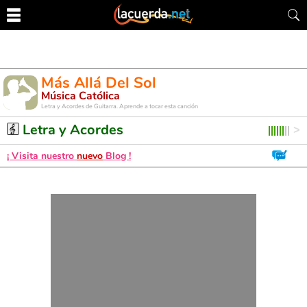
Más Allá Del Sol
Música Católica
Letra y Acordes de Guitarra. Aprende a tocar esta canción
Letra y Acordes
¡ Visita nuestro
nuevo
Blog !