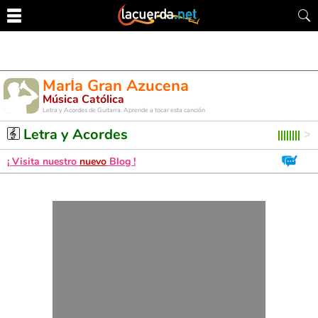
MarÍa Gran Azucena
Música Católica
Letra y Acordes de Guitarra. Aprende a tocar esta canción
Letra y Acordes
¡ Visita nuestro
nuevo
Blog !