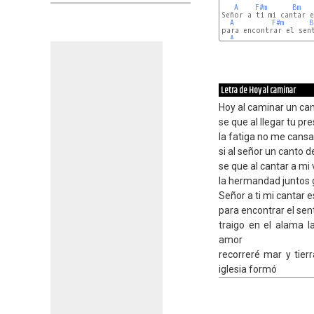
A
F#m
Bm
Señor a ti mi cantar e
A
F#m
B
para encontrar el sent
A
Letra de Hoy al caminar
Hoy al caminar un ca
se que al llegar tu pr
la fatiga no me cansa
si al señor un canto d
se que al cantar a mi
la hermandad juntos g
Señor a ti mi cantar 
para encontrar el sent
traigo en el alama l
amor
recorreré mar y tier
iglesia formó