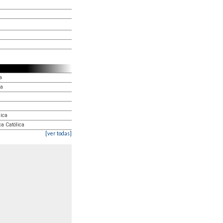
a
ca
a
lica
ca Católica
[ver todas]