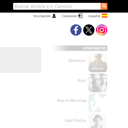
⚲
Inscripción
Conexión
Artistas Sugeridos
Ebenezer
Rojo
Kairos Worship
Abel Pintos