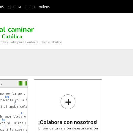
tos
guitarra
piano
videos
al caminar
 Católica
rdes y Tabs para Guitarra, Bajo y Ukulele
s
E
+
Bm
E
esencia yo la encontraré

D
E
á al andar sólo en ti pensaré

E
Bm
E
¡Colabora con nosotros!
voz se uniran los demás

E
D
E
Envíanos tu versión de esta canción
iará la saber que el destino eres tú
