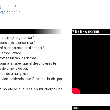
E
s de amor y de paz

m
E
ido de amar y vivir

F#m
Bm
E
Video de Hoy al caminar
mino muy largo andaré
esencia yo la encontraré
rá al andar sólo en ti pensaré
e amor llevaré
 voz se uniran los demás
uiará la saber que el destino eres tú
es de amor y de paz
ido de amar y vivir
a vida sabiendo que Dios me la dio por
ra no olvido que Dios en mi cuerpo una
Extras