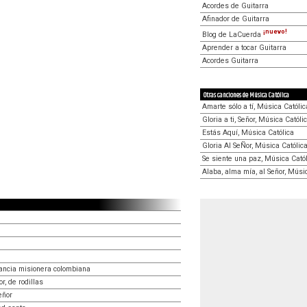
Acordes de Guitarra
Afinador de Guitarra
¡nuevo!
Blog de LaCuerda
Aprender a tocar Guitarra
Acordes Guitarra
Otras canciones de Música Católica
Amarte sólo a tí, Música Católic
Gloria a ti, Señor, Música Católi
Estás Aquí, Música Católica
Gloria Al SeÑor, Música Católic
Se siente una paz, Música Cató
Alaba, alma mía, al Señor, Músi
ancia misionera colombiana
r, de rodillas
eñor