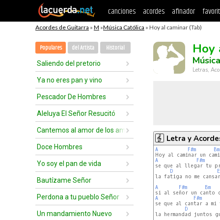
canciones
acordes
afinador
favori
Acordes de Guitarra
»
M
»
Música Católica
» Hoy al caminar (Tab)
Hoy 
Populares
del Artista
Historial
Música
Saliendo del pretorio
Letras, Aco
Ya no eres pan y vino
Pescador De Hombres
Aleluya El Señor Resucitó
Cantemos al amor de los amores
Letra y Acorde
Doce Hombres
A
F#m
Bm
A
F#m
Yo soy el pan de vida
se que al llegar tu pr
D
E
la fatiga no me cansar
Bautízame Señor
A
F#m
Bm
Perdona a tu pueblo Señor
A
F#m
se que al cantar a mi 
D
Un mandamiento Nuevo
la hermandad juntos gu