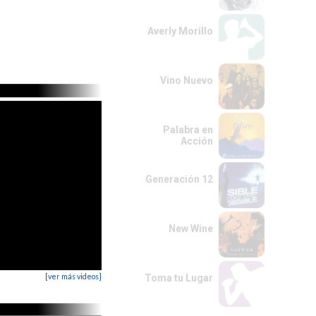
Averly Morillo
Vino Nuevo
Palabra en
Acción
Generación 12
New Wine
[ver más videos]
Toma tu Lugar