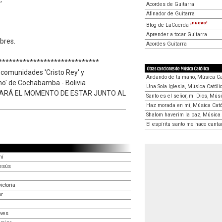
Acordes de Guitarra
Afinador de Guitarra
¡nuevo!
Blog de LaCuerda
Aprender a tocar Guitarra
bres.
Acordes Guitarra
*****************************
Otras canciones de Música Católica
 comunidades 'Cristo Rey' y
Andando de tu mano, Música Ca
no' de Cochabamba - Bolivia
Una Sola Iglesia, Música Católi
GARÁ EL MOMENTO DE ESTAR JUNTO AL
Santo es el señor, mi Dios, Músi
Haz morada en mí, Música Cató
Shalom haverim la paz, Música 
El espíritu santo me hace canta
ní
Jesús
ictoria
or
ives