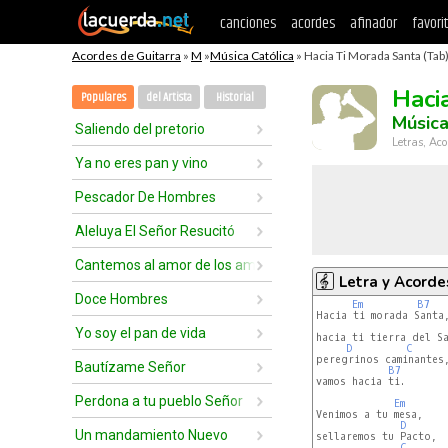
canciones
acordes
afinador
favori
Acordes de Guitarra
»
M
»
Música Católica
» Hacia Ti Morada Santa (Tab
Haci
Populares
del Artista
Historial
Música
Saliendo del pretorio
Letras, Aco
Ya no eres pan y vino
Pescador De Hombres
Aleluya El Señor Resucitó
Cantemos al amor de los amores
Letra y Acorde
Doce Hombres
Em
B7
Hacia ti morada Santa,
Yo soy el pan de vida
hacia ti tierra del Sa
D
C
peregrinos caminantes,
Bautízame Señor
B7
vamos hacia ti.

Perdona a tu pueblo Señor
Em
Venimos a tu mesa, 

D
Un mandamiento Nuevo
sellaremos tu Pacto,

C