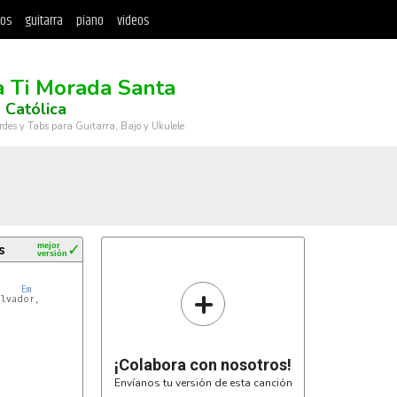
tos
guitarra
piano
videos
)
a Ti Morada Santa
 Católica
rdes y Tabs para Guitarra, Bajo y Ukulele
s
mejor
✓
versión
 

+
Em
lvador,



¡Colabora con nosotros!
Envíanos tu versión de esta canción