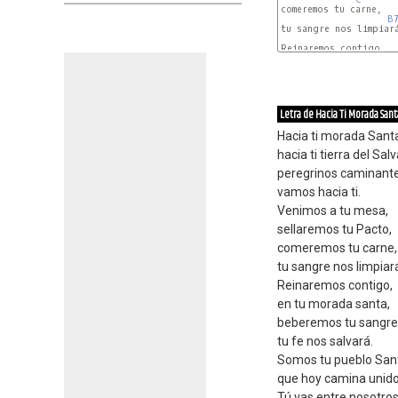
comeremos tu carne, 

B
tu sangre nos limpiará
Reinaremos contigo,

Letra de Hacia Ti Morada Sant
Hacia ti morada Sant
hacia ti tierra del Sal
peregrinos caminante
vamos hacia ti.
Venimos a tu mesa,
sellaremos tu Pacto,
comeremos tu carne,
tu sangre nos limpiar
Reinaremos contigo,
en tu morada santa,
beberemos tu sangre
tu fe nos salvará.
Somos tu pueblo San
que hoy camina unido
Tú vas entre nosotros