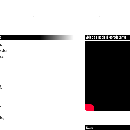
7
.

a
Video de Hacia Ti Morada Santa
a,
vador,
s,
á.
,
to,
;
Extras
,