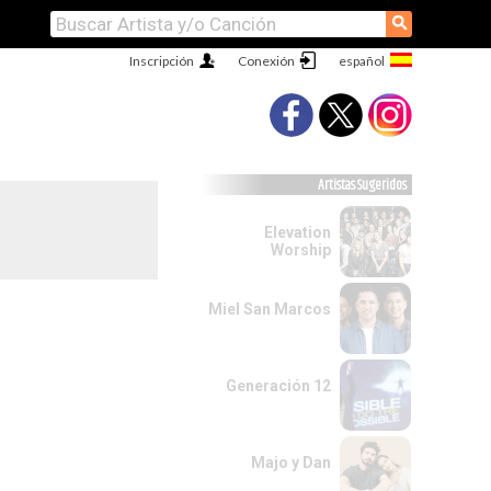
⚲
Inscripción
Conexión
Artistas Sugeridos
Elevation
Worship
Miel San Marcos
Generación 12
Majo y Dan