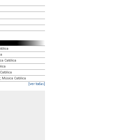
tólica
ca
ca Católica
lica
Católica
r, Música Católica
[ver todas]