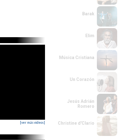
Barak
Elim
Música Cristiana
Un Corazón
Jesús Adrián
Romero
[ver más videos]
Christine d'Clario