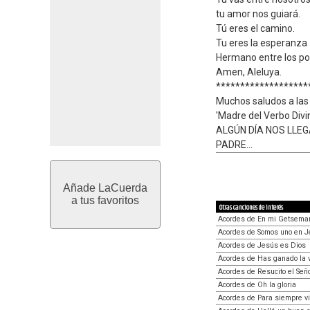
tu amor nos guiará.
Tú eres el camino.
Tu eres la esperanza
Hermano entre los po
Amen, Aleluya.
*******************
Muchos saludos a las
'Madre del Verbo Divi
ALGÚN DÍA NOS LLE
PADRE...
Añade LaCuerda
a tus favoritos
Otras canciones de interés
Acordes de En mi Getsema
Acordes de Somos uno en 
Acordes de Jesús es Dios
Acordes de Has ganado la v
Acordes de Resucito el Señ
Acordes de Oh la gloria
Acordes de Para siempre v