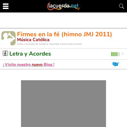
Firmes en la fé (himno JMJ 2011)
Música Católica
Letra y Acordes de Guitarra. Aprende a tocar esta canción
Letra y Acordes
¡ Visita nuestro
nuevo
Blog !