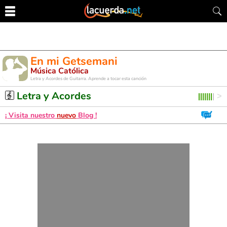
En mi Getsemani
Música Católica
Letra y Acordes de Guitarra. Aprende a tocar esta canción
Letra y Acordes
¡ Visita nuestro
nuevo
Blog !