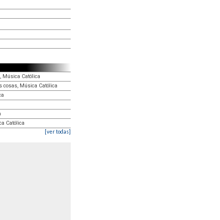
 Música Católica
 cosas, Música Católica
ca
a
ca Católica
[ver todas]