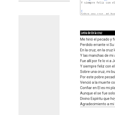
Y siempre feliz con el
E
E
Letra de En la cruz
Me hirió el pecado y f
Perdido errante vi Su
En la cruz, en la cruz l
Y las manchas de mi 
Fue allí por fe lo vi a 
Y siempre feliz con el
Sobre una cruz, mi b
Por este pobre pecado
Venció a la muerte con
Confiar en El es mi pl
Aunque el se fue sol
Divino Espíritu que h
Agradecimiento a mi h