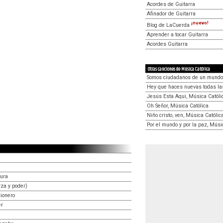
Acordes de Guitarra
Afinador de Guitarra
¡nuevo!
Blog de LaCuerda
Aprender a tocar Guitarra
Acordes Guitarra
Otras canciones de Música Católica
Somos ciudadanos de un mundo,
Hey que haces nuevas todas las
Jesús Esta Aqui, Música Católi
Oh Señor, Música Católica
Niño cristo, ven, Música Católic
Por el mundo y por la paz, Músi
tura
rza y poder)
ionero
er