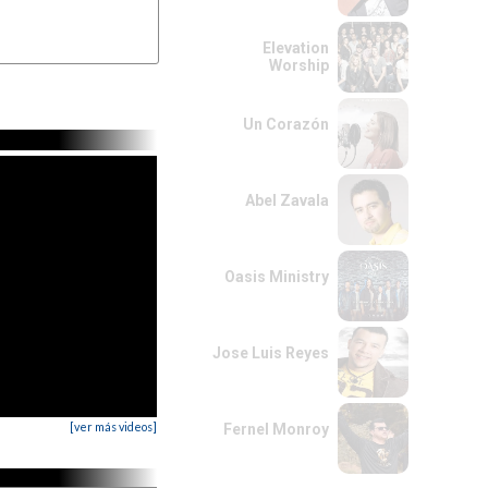
Elevation
Worship
Un Corazón
Abel Zavala
Oasis Ministry
Jose Luis Reyes
[ver más videos]
Fernel Monroy