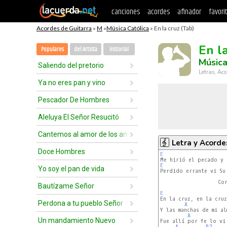
canciones
acordes
afinador
favori
Acordes de Guitarra
»
M
»
Música Católica
» En la cruz (Tab)
En l
Populares
del Artista
Historial
Música
Saliendo del pretorio
Letras, Aco
Ya no eres pan y vino
Pescador De Hombres
Aleluya El Señor Resucitó
Cantemos al amor de los amores
Letra y Acorde
Doce Hombres
E
E
Yo soy el pan de vida
Perdido errante vi Su 
                   Cor
Bautízame Señor
E
En la cruz, en la cruz
Perdona a tu pueblo Señor
A
Y las manchas de mi al
A
Un mandamiento Nuevo
Fue allí por fe lo vi 
A
B7