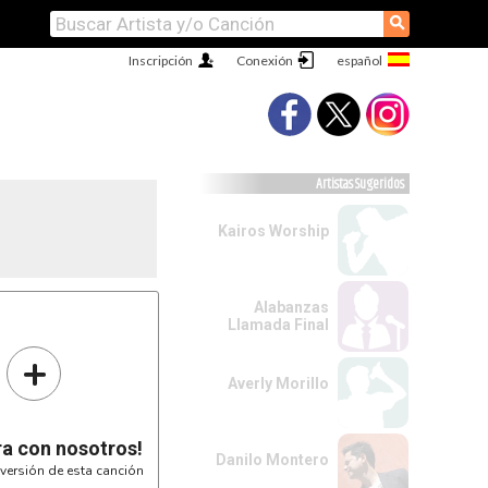
⚲
Inscripción
Conexión
Artistas Sugeridos
Kairos Worship
Alabanzas
Llamada Final
+
Averly Morillo
ra con nosotros!
Danilo Montero
versión de esta canción