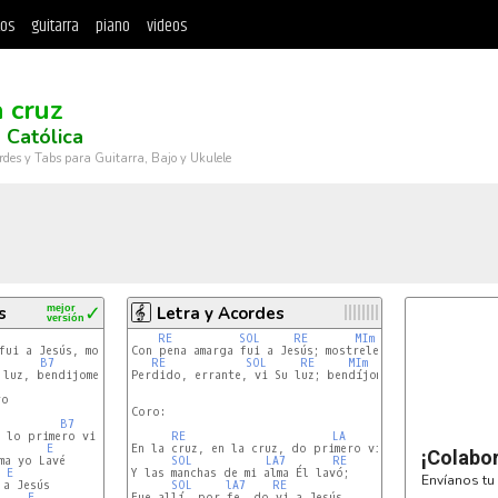
tos
guitarra
piano
videos
a cruz
 Católica
rdes y Tabs para Guitarra, Bajo y Ukulele
s
mejor
✓
Letra y Acordes
versión
A
RE 
B7
SOL 
RE 
MIm
LA 
Con pena amarga fui a Jesús; mostrele mi dolor;

B7
RE 
E
SOL 
RE 
MIm
LA 
RE 
luz, bendijome en su amor

Perdido, errante, vi Su luz; bendíjome en Su amor.

o

Coro:

B7
 lo primero vi la luz,

RE 
LA 
E
En la cruz, en la cruz, do primero vi la luz,

¡Colabo
ma yo Lavé

SOL 
LA7
RE 
E
Y las manchas de mi alma Él lavó;

Envíanos tu 
a Jesús

SOL 
lA7
RE 
E
Fue allí, por fe, do vi a Jesús,
