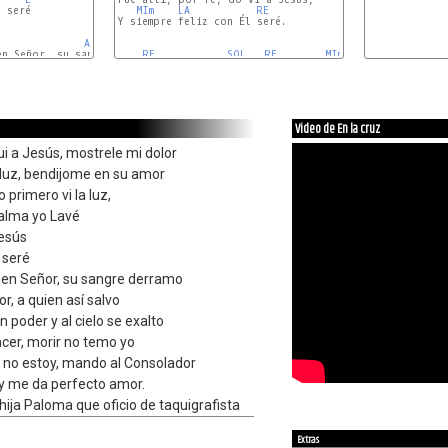
 seré

MIm
LA 
RE 
Y siempre feliz con Él seré.

A
B7
RE 
SOL 
RE 
MIm
LA 
B7
E
Video de En la cruz
ui a Jesús, mostrele mi dolor
 luz, bendijome en su amor
o primero vi la luz,
alma yo Lavé
Jesús
 seré
uen Señor, su sangre derramo
r, a quien así salvo
 poder y al cielo se exalto
acer, morir no temo yo
o no estoy, mando al Consolador
oy me da perfecto amor.
ija Paloma que oficio de taquigrafista
Extras