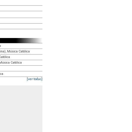
a
ina), Música Católica
atólica
Música Católica
ica
[ver todas]