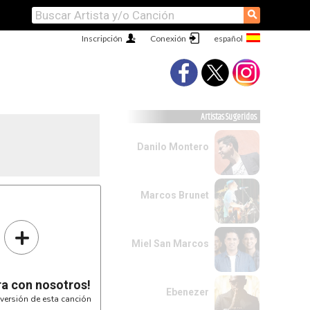
⚲
Inscripción
Conexión
Artistas Sugeridos
Danilo Montero
Marcos Brunet
+
----
-----
----
----
Miel San Marcos
----
----
ra con nosotros!
Ebenezer
versión de esta canción