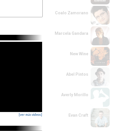
Coalo Zamorano
Marcela Gandara
New Wine
Abel Pintos
Averly Morillo
[ver más videos]
Evan Craft