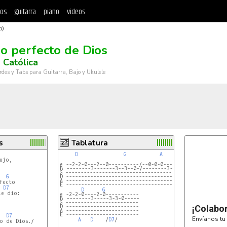
tos
guitarra
piano
videos
b)
jo perfecto de Dios
 Católica
rdes y Tabs para Guitarra, Bajo y Ukulele
s
Tablatura
D
G
A
D
jo,

e --2-2-0---2--0----------/--0-0-0---2-0---------------
B --------3-------3--3--0-/--------3------3-----------
G -----------------------------------------------------
G
D -----------------------------------------------------
A -----------------------------------------------------
ecto

E -----------------------------------------------------
D7
D
G
e dio:

e -2-2-0----2-0-----------
B --------3-----3-3-0-----
G ------------------------
D ------------------------
¡Colabo
A ------------------------
E ------------------------
D7
Envíanos tu 
A
D
    /
D7
/

o de Dios./
