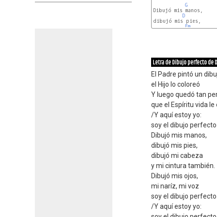
G
Dibujó mis manos,

D
dibujó mis pies,

Em
Letra de Dibujo perfecto de 
El Padre pintó un dibu
el Hijo lo coloreó
Y luego quedó tan pe
que el Espíritu vida le 
/Y aquí estoy yo:
soy el dibujo perfecto
Dibujó mis manos,
dibujó mis pies,
dibujó mi cabeza
y mi cintura también.
Dibujó mis ojos,
mi naríz, mi voz
soy el dibujo perfecto
/Y aquí estoy yo:
soy el dibujo perfecto