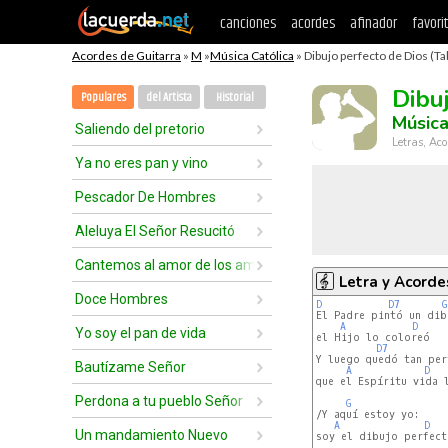
canciones
acordes
afinador
favori
Acordes de Guitarra
»
M
»
Música Católica
» Dibujo perfecto de Dios (Ta
Dibu
Populares
del Artista
Historial
Música
Saliendo del pretorio
Letras, Aco
Ya no eres pan y vino
Pescador De Hombres
Aleluya El Señor Resucitó
Cantemos al amor de los amores
Letra y Acorde
Doce Hombres
D
D7
G
El Padre pintó un dibu
A
D
Yo soy el pan de vida
el Hijo lo coloreó

D7
Y luego quedó tan perf
Bautízame Señor
A
D
que el Espíritu vida l
Perdona a tu pueblo Señor
G
/Y aquí estoy yo:

A
D
Un mandamiento Nuevo
soy el dibujo perfect