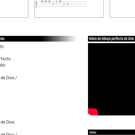
e -0-0-0---2-0--------------
B -------3-----3-3----------
G --------------------------
Dios
Video de Dibujo perfecto de Dios
jo,
rfecto
dio:
 de Dios./
 de Dios.
Extras
 de Dios./