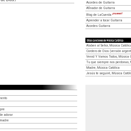
Acordes de Guitarra
Afinador de Guitarra
¡nuevo!
Blog de LaCuerda
Aprender a tocar Guitarra
Acordes Guitarra
Otras canciones de Música Católica
Alaben al Señor, Música Católic
Cordero de Dios (versión argent
Venid Y Vamos Todos, Música C
Tu que siempre nos perdonas, 
Madre, Música Católica
Jesús te seguiré, Música Catól
mento
mpre
de adorar
 madre