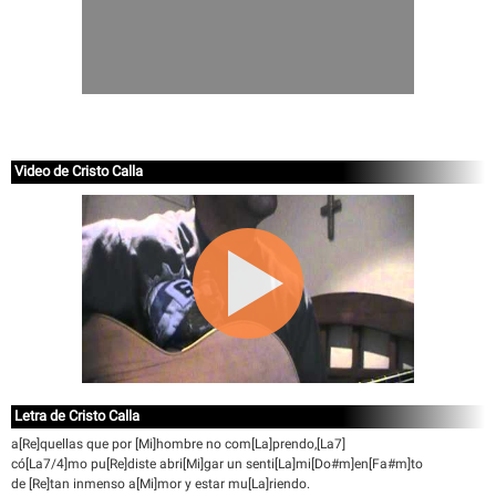
Video de Cristo Calla
Letra de Cristo Calla
a[Re]quellas que por [Mi]hombre no com[La]prendo,[La7]
có[La7/4]mo pu[Re]diste abri[Mi]gar un senti[La]mi[Do#m]en[Fa#m]to
de [Re]tan inmenso a[Mi]mor y estar mu[La]riendo.