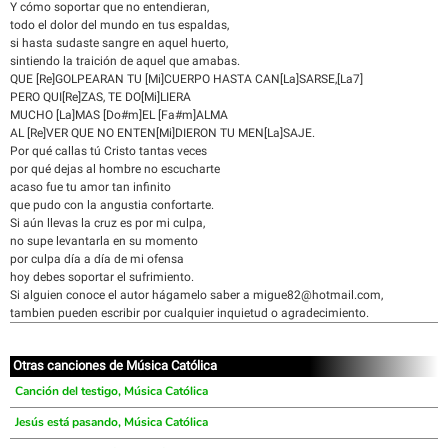
Y cómo soportar que no entendieran,
todo el dolor del mundo en tus espaldas,
si hasta sudaste sangre en aquel huerto,
sintiendo la traición de aquel que amabas.
QUE [Re]GOLPEARAN TU [Mi]CUERPO HASTA CAN[La]SARSE,[La7]
PERO QUI[Re]ZAS, TE DO[Mi]LIERA
MUCHO [La]MAS [Do#m]EL [Fa#m]ALMA
AL [Re]VER QUE NO ENTEN[Mi]DIERON TU MEN[La]SAJE.
Por qué callas tú Cristo tantas veces
por qué dejas al hombre no escucharte
acaso fue tu amor tan infinito
que pudo con la angustia confortarte.
Si aún llevas la cruz es por mi culpa,
no supe levantarla en su momento
por culpa día a día de mi ofensa
hoy debes soportar el sufrimiento.
Si alguien conoce el autor hágamelo saber a migue82@hotmail.com,
tambien pueden escribir por cualquier inquietud o agradecimiento.
Otras canciones de Música Católica
Canción del testigo, Música Católica
Jesús está pasando, Música Católica