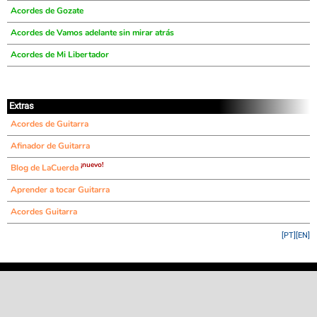
Acordes de Gozate
Acordes de Vamos adelante sin mirar atrás
Acordes de Mi Libertador
Extras
Acordes de Guitarra
Afinador de Guitarra
¡nuevo!
Blog de LaCuerda
Aprender a tocar Guitarra
Acordes Guitarra
[PT]
[EN]
©
LaCuerda
.net
·
·
·
aviso legal
privacidad
contacto