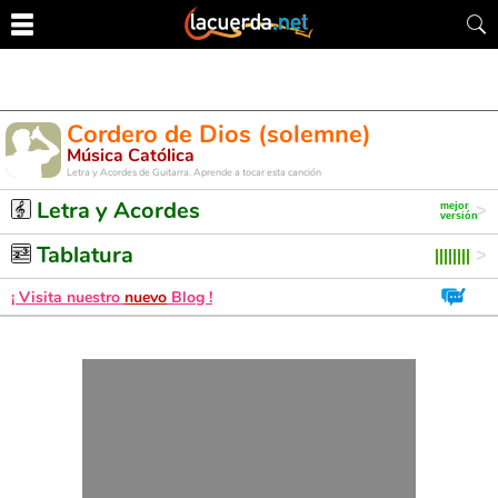
Cordero de Dios (solemne)
Música Católica
Letra y Acordes de Guitarra. Aprende a tocar esta canción
Letra y Acordes
Tablatura
¡ Visita nuestro
nuevo
Blog !