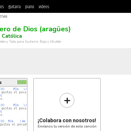
tos
guitarra
piano
videos
(Tab)
ero de Dios (aragües)
 Católica
rdes y Tabs para Guitarra, Bajo y Ukulele
s
DO
MIm
LAm
MIm
LAm
 quitas el pecado del mun-do,

+
OL
.

DO
MIm
LAm
MIm
LAm
 quitas el pecado del mun-do,

OL
.

¡Colabora con nosotros!
DO
MIm
LAm
MIm
LA
Envíanos tu versión de esta canción