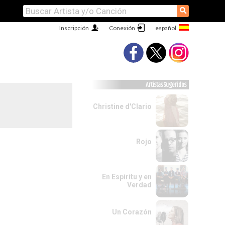
⚲
Inscripción
Conexión
Artistas Sugeridos
Christine d'Clario
Rojo
En Espiritu y en
Verdad
Un Corazón