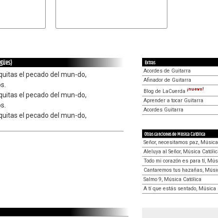
agües)
Extras
Acordes de Guitarra
quitas el pecado del mun-do,
Afinador de Guitarra
s.
¡nuevo!
Blog de LaCuerda
quitas el pecado del mun-do,
Aprender a tocar Guitarra
s.
Acordes Guitarra
quitas el pecado del mun-do,
Otras canciones de Música Católica
Señor, necesitamos paz, Música
Aleluya al Señor, Música Católi
Todo mi corazón es para tí, Mús
Cantaremos tus hazañas, Músic
Salmo 9, Música Católica
A tí que estás sentado, Música 