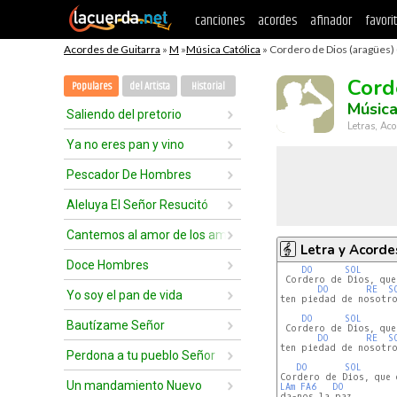
canciones
acordes
afinador
favori
Acordes de Guitarra
»
M
»
Música Católica
» Cordero de Dios (aragües) 
Cord
Populares
del Artista
Historial
Música
Saliendo del pretorio
Letras, Aco
Ya no eres pan y vino
Pescador De Hombres
Aleluya El Señor Resucitó
Cantemos al amor de los amores
Letra y Acorde
Doce Hombres
DO
SOL
 Cordero de Dios, que
DO
RE
S
Yo soy el pan de vida
ten piedad de nosotros
DO
SOL
Bautízame Señor
 Cordero de Dios, que
DO
RE
S
ten piedad de nosotros
Perdona a tu pueblo Señor
DO
SOL
Un mandamiento Nuevo
LAm
FA6
DO
da-nos la paz.