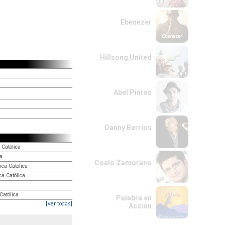
Ebenezer
Hillsong United
Abel Pintos
Danny Berríos
 Católica
ca
Coalo Zamorano
ica Católica
a Católica
Católica
Palabra en
[ver todas]
Acción