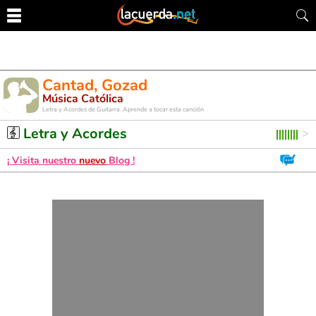
Cantad, Gozad
Música Católica
Letra y Acordes de Guitarra. Aprende a tocar esta canción
Letra y Acordes
¡ Visita nuestro
nuevo
Blog !