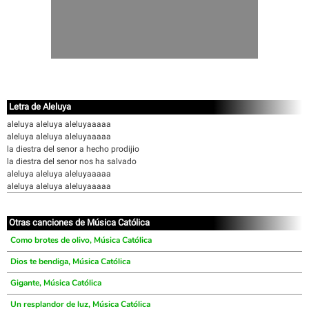
Letra de Aleluya
aleluya aleluya aleluyaaaaa
aleluya aleluya aleluyaaaaa
la diestra del senor a hecho prodijio
la diestra del senor nos ha salvado
aleluya aleluya aleluyaaaaa
aleluya aleluya aleluyaaaaa
Otras canciones de Música Católica
Como brotes de olivo, Música Católica
Dios te bendiga, Música Católica
Gigante, Música Católica
Un resplandor de luz, Música Católica