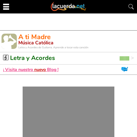
A ti Madre
Música Católica
Letra y Acordes de Guitarra. Aprende a tocar esta canción
Letra y Acordes
¡ Visita nuestro
nuevo
Blog !