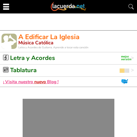
A Edificar La Iglesia
Música Católica
Letra y Acordes de Guitarra. Aprende a tocar esta canción
Letra y Acordes
Tablatura
¡ Visita nuestro
nuevo
Blog !