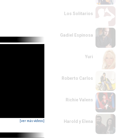
Los Solitarios
Gadiel Espinosa
Yuri
Roberto Carlos
Richie Valens
[ver más videos]
Harold y Elena