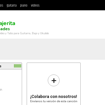
tos
guitarra
piano
videos
ajerita
ades
rdes y Tabs para Guitarra, Bajo y Ukulele
s
+
y. 

¡Colabora con nosotros!
Envíanos tu versión de esta canción