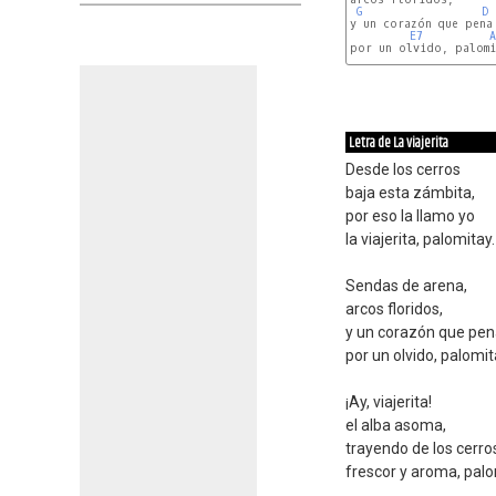
G
D
y un corazón que pena 
E7
A
por un olvido, palomit
Letra de La viajerita
Desde los cerros
baja esta zámbita,
por eso la llamo yo
la viajerita, palomitay.
Sendas de arena,
arcos floridos,
y un corazón que pe
por un olvido, palomit
¡Ay, viajerita!
el alba asoma,
trayendo de los cerro
frescor y aroma, palo