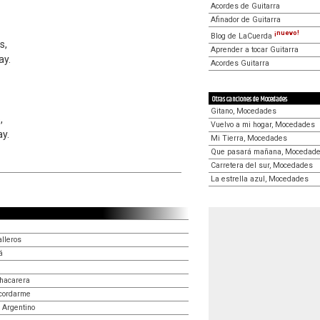
Acordes de Guitarra
Afinador de Guitarra
¡nuevo!
Blog de LaCuerda
s,
Aprender a tocar Guitarra
ay.
Acordes Guitarra
Otras canciones de Mocedades
Gitano, Mocedades
,
Vuelvo a mi hogar, Mocedades
ay.
Mi Tierra, Mocedades
Que pasará mañana, Mocedad
Carretera del sur, Mocedades
La estrella azul, Mocedades
alleros
á
chacarera
ecordarme
 Argentino