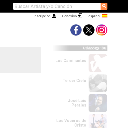
⚲
Inscripción
Conexión
Artistas Sugeridos
Los Caminantes
Tercer Cielo
José Luis
Perales
Los Voceros de
Cristo