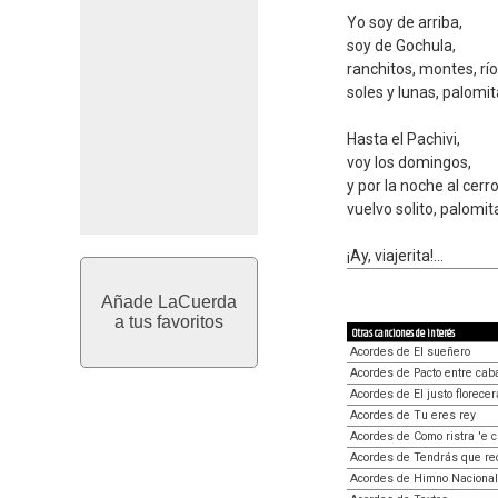
Yo soy de arriba,
soy de Gochula,
ranchitos, montes, río
soles y lunas, palomit
Hasta el Pachivi,
voy los domingos,
y por la noche al cerro
vuelvo solito, palomit
¡Ay, viajerita!...
Añade LaCuerda
a tus favoritos
Otras canciones de interés
Acordes de El sueñero
Acordes de Pacto entre cab
Acordes de El justo florecer
Acordes de Tu eres rey
Acordes de Como ristra 'e 
Acordes de Tendrás que r
Acordes de Himno Nacional