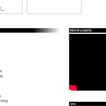


m
ay. 

Video de La viajerita
na
ay.
s,
mitay.
Extras