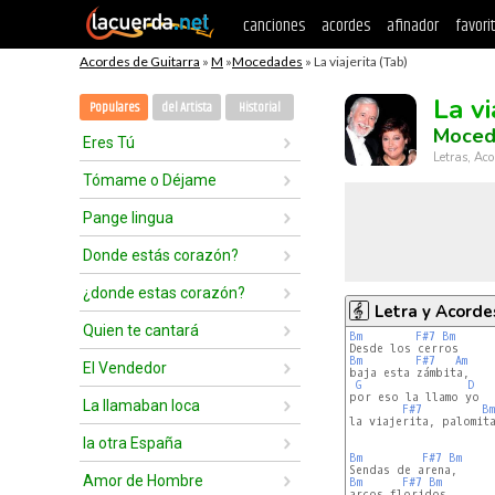
canciones
acordes
afinador
favori
Acordes de Guitarra
»
M
»
Mocedades
» La viajerita (Tab)
La vi
Populares
del Artista
Historial
Moced
Eres Tú
Letras, Aco
Tómame o Déjame
Pange lingua
Donde estás corazón?
¿donde estas corazón?
Letra y Acorde
Quien te cantará
Bm
F#7
Bm
Bm
F#7
Am
El Vendedor
baja esta zámbita, 

G
D
por eso la llamo yo 

La llamaban loca
F#7
Bm
la viajerita, palomita
la otra España
Bm
F#7
Bm
Amor de Hombre
Bm
F#7
Bm
arcos floridos, 
