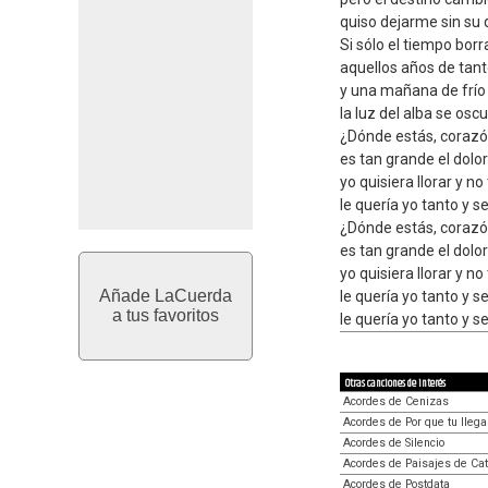
quiso dejarme sin su 
Si sólo el tiempo borr
aquellos años de tan
y una mañana de frío 
la luz del alba se oscu
¿Dónde estás, corazón
es tan grande el dolor
yo quisiera llorar y n
le quería yo tanto y s
¿Dónde estás, corazón
es tan grande el dolor
yo quisiera llorar y n
Añade LaCuerda
le quería yo tanto y s
a tus favoritos
le quería yo tanto y s
Otras canciones de interés
Acordes de Cenizas
Acordes de Por que tu llega
Acordes de Silencio
Acordes de Paisajes de Ca
Acordes de Postdata