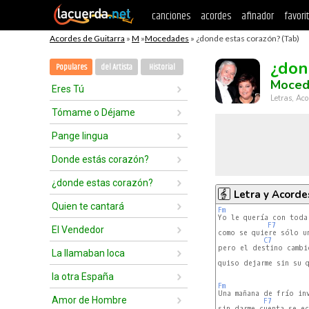
canciones
acordes
afinador
favori
Acordes de Guitarra
»
M
»
Mocedades
» ¿donde estas corazón? (Tab)
¿don
Populares
del Artista
Historial
Moced
Eres Tú
Letras, Aco
Tómame o Déjame
Pange lingua
Donde estás corazón?
¿donde estas corazón?
Letra y Acorde
Quien te cantará
Fm
F7
El Vendedor
como se quiere sólo un
C7
pero el destino cambió
La llamaban loca
quiso dejarme sin su q
la otra España
Fm
Amor de Hombre
F7
sin darme cuenta se ec