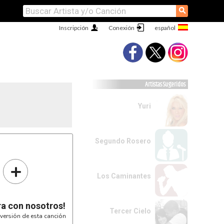
⚲
Inscripción
Conexión
Artistas Sugeridos
Yuri
Segundo Rosero
+
Los Caminantes
ra con nosotros!
Tercer Cielo
versión de esta canción