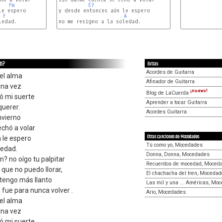
Fm
E7
e espero

y desde entonces aún le espero

F
A
edad.

no me resigno a la soledad. 

ón?
Extras
Acordes de Guitarra
 el alma
Afinador de Guitarra
una vez
¡nuevo!
Blog de LaCuerda
ó mi suerte
Aprender a tocar Guitarra
querer.
Acordes Guitarra
nvierno
chó a volar
Otras canciones de Mocedades
 le espero
Tú como yo, Mocedades
ledad.
Donna, Donna, Mocedades
? no oígo tu palpitar
Recuerdos de mocedad, Moced
 que no puedo llorar,
El chachacha del tren, Moceda
o tengo más llanto
Las mil y una ... Américas, Mo
e fue para nunca volver .
Ario, Mocedades
 el alma
una vez
ó mi suerte