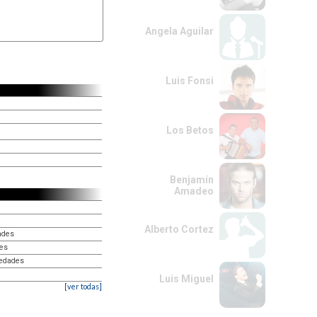
Angela Aguilar
Luis Fonsi
Los Betos
Benjamín
Amadeo
Alberto Cortez
ades
des
cedades
Luis Miguel
[ver todas]