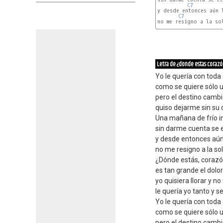
C7
y desde entonces aún l
C7
no me resigno a la sol
Letra de ¿donde estas coraz
Yo le quería con toda
como se quiere sólo 
pero el destino cambi
quiso dejarme sin su 
Una mañana de frío i
sin darme cuenta se e
y desde entonces aún
no me resigno a la so
¿Dónde estás, corazón
es tan grande el dolor
yo quisiera llorar y n
le quería yo tanto y s
Yo le quería con toda
como se quiere sólo 
pero el destino cambi