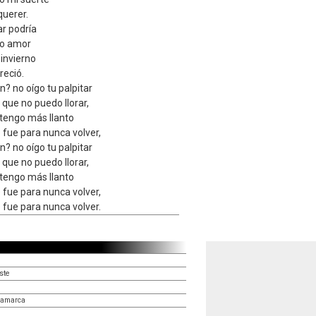
querer.
ar podría
to amor
invierno
reció.
? no oígo tu palpitar
 que no puedo llorar,
o tengo más llanto
e fue para nunca volver,
? no oígo tu palpitar
 que no puedo llorar,
o tengo más llanto
e fue para nunca volver,
e fue para nunca volver.
ste
tamarca