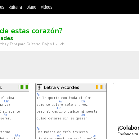
tos
guitarra
piano
videos
de estas corazón?
ades
rdes y Tabs para Guitarra, Bajo y Ukulele
s
Letra y Acordes
Am
A#m
A7
Dm
a vez

como se quiere sólo una vez

E7
 mi suerte

pero el destino cambió mi suerte

Fm
Am
uerer.

quiso dejarme sin su querer.

¡Colabo
Am
Una mañana de frío invierno

Envíanos tu 
A#m
A7
Dm
hó a volar

sin darme cuenta se echó a volar
