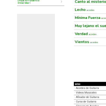
Hoja en blanco
Canto al misteri
Dread Mar I
Lecho
acordes
Mínima Fuerza
acor
Muy lejano el su
Verdad
acordes
Vientos
acordes
extras
·
Acordes de Guitarra
·
Videos Musicales
·
Afinador de Guitarra
·
Curso de Guitarra