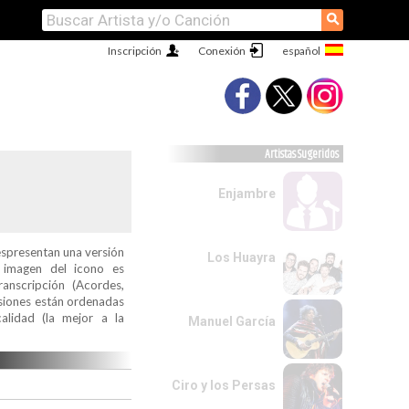
⚲
Inscripción
Conexión
Artistas Sugeridos
Enjambre
espresentan una versión
Los Huayra
a imagen del icono es
ranscripción (Acordes,
ersiones están ordenadas
alidad (la mejor a la
Manuel García
Ciro y los Persas