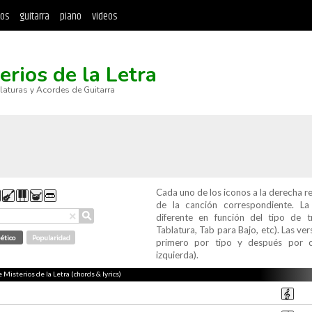
tos
guitarra
piano
videos
erios de la Letra
blaturas y Acordes de Guitarra
Cada uno de los iconos a la derecha r
de la canción correspondiente. L
⚲
×
diferente en función del tipo de t
Tablatura, Tab para Bajo, etc). Las v
ético
Popularidad
primero por tipo y después por c
izquierda).
e Misterios de la Letra (chords & lyrics)