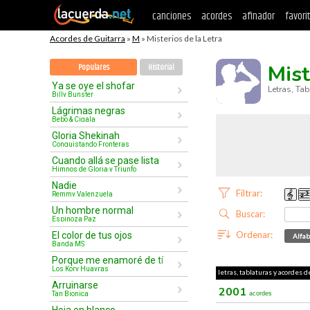
canciones
acordes
afinador
favori
Acordes de Guitarra
»
M
» Misterios de la Letra
Mist
Populares
Historial
Ya se oye el shofar
Letras, Ta
Billy Bunster
Lágrimas negras
Bebo & Cigala
Gloria Shekinah
Conquistando Fronteras
Cuando allá se pase lista
Himnos de Gloria y Triunfo
Nadie
Filtrar:
Remmy Valenzuela
Un hombre normal
Buscar:
Espinoza Paz
Ordenar:
El color de tus ojos
Alfab
Banda MS
Porque me enamoré de tí
Los Kory Huayras
letras, tablaturas y acordes d
Arruinarse
2001
Tan Bionica
acordes