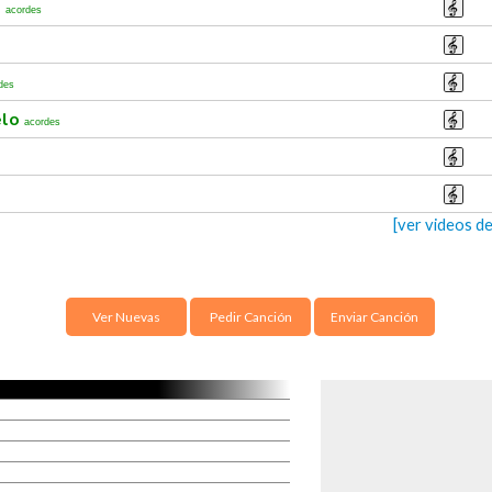
o
acordes
des
elo
acordes
[ver videos de
Ver Nuevas
Pedir Canción
Enviar Canción