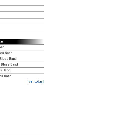
and
and
ues Band
i Blues Band
i Blues Band
es Band
ues Band
[ver todas]