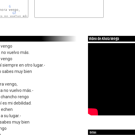
G
ora vengo,

G7
a no vuelvo más.-

Video de Ahora Vengo
a vengo
a no vuelvo más.
a vengo
siempre en otro lugar.-
o sabes muy bien
ora vengo,
ya no vuelvo más.-
l chancho rengo
 es mi debilidad.
o echen
a su lugar.-
o sabes muy bien
ngo
Extras
n