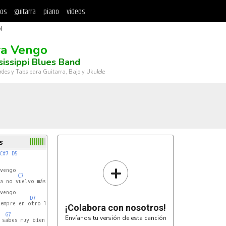
tos
guitarra
piano
videos
)
a Vengo
sissippi Blues Band
rdes y Tabs para Guitarra, Bajo y Ukulele
s
C#7
D5
+
vengo

C7
 no vuelvo más.

vengo

D7
empre en otro lugar.-

¡Colabora con nosotros!
G7
Envíanos tu versión de esta canción
sabes muy bien
