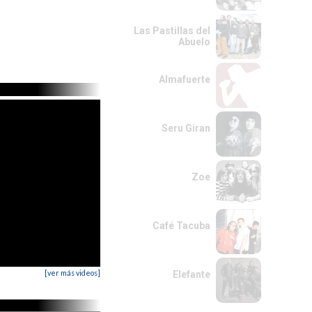
Las Pastillas del
Abuelo
Almafuerte
Seru Giran
Zoe
Café Tacuba
[ver más videos]
Elefante