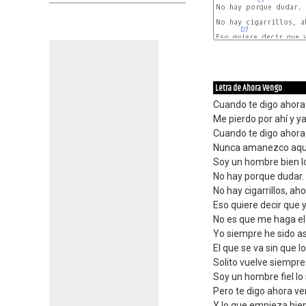
No hay porque dudar.

No hay cigarrillos, ah
D7
Eso quiere decir que y
Letra de Ahora Vengo
Cuando te digo ahor
Me pierdo por ahí y y
Cuando te digo ahor
Nunca amanezco aquí 
Soy un hombre bien l
No hay porque dudar.
No hay cigarrillos, ah
Eso quiere decir que 
No es que me haga e
Yo siempre he sido así
El que se va sin que l
Solito vuelve siempre 
Soy un hombre fiel l
Pero te digo ahora ve
Y lo que empieza bie