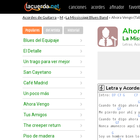
canciones
acordes
afinador
favori
Acordes de Guitarra
»
M
»
La Mississippi Blues Band
» Ahora Vengo (Tab
Ahor
Populares
del Artista
Historial
La Mis
Blues del Equipaje
Letras, Aco
El Detalle
Un trago para ver mejor
San Cayetano
Café Madrid
Letra y Acorde
Un poco más
Intro: 
D7
C7
G
C7
G
Ahora Vengo
Cuando te digo ahora 
G7
Me pierdo por ahí y ya
Tus Amigos
G
Cuando te digo ahora 
G7
The creeper return
Nunca amanezco aquí si
G
Piso de madera
Soy un hombre bien lo 
C7