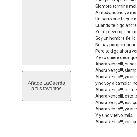
Siempre termina mal.
A medianoche yo me 
Un perro suelto que n
Cuando te digo ahora
Yo te prevengo, no m
Soy un hombre fiel l
No hay porque dudar
Pero te digo ahora ve
Y eso quiere decir qu
Ahora vengo!!!, nunc
Ahora vengo!!!, siem
Ahora vengo!!!, yo sie
Añade LaCuerda
y no voy a cambiar, no
a tus favoritos
Ahora vengo!!!, no me
Ahora vengo!!!, esto 
Ahora vengo!!!, eso q
Ahora vengo!!!, yo si
Y ya no vuelvo más,
Ahora vengo!!!, eso q