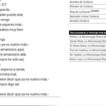
Acordes de Guitarra
- D7
Afinador de Guitarra
pierdo
¡nuevo!
Blog de LaCuerda
adie puede atar.
Aprender a tocar Guitarra
 vengo
Acordes Guitarra
e esperes más.-
o sabes muy bien
Otras canciones de La Mississippi Blues B
Búfalo, La Mississippi Blues B
ngo
Gente Mala, La Mississippi Bl
e ya no vuelvo más.-
El último blues, La Mississipp
a amanezco aquí,
Piso de madera, La Mississipp
pre amanezco allá,
Mi Capital, La Mississippi Blu
mpre he sido así,
Amor y paz, La Mississippi Bl
.
 esperes a cenar,
termina mal,
uiere decir que ya no vuelvo más.-
empre digo así
uiere decir que ya no vuelvo más.-