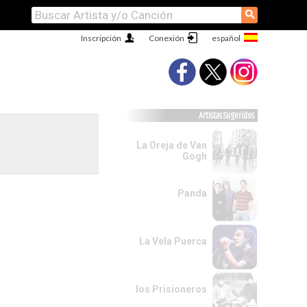
⚲
Inscripción
Conexión
Artistas Sugeridos
La Oreja de Van
Gogh
Panda
La Vela Puerca
los Prisioneros