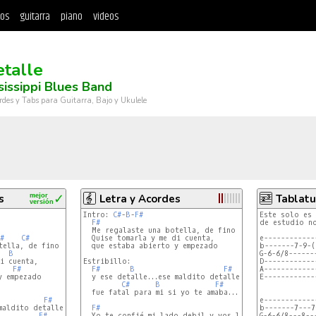
tos
guitarra
piano
videos
etalle
sissippi Blues Band
rdes y Tabs para Guitarra, Bajo y Ukulele
s
mejor
✓
Letra y Acordes
Tablatu
versión
Intro: 
C#
-
B
-
F#
Este solo es 
F#
de estudio no
  Me regalaste una botella, de fino whisky importado

#
C#
  Quise tomarla y me di cuenta, 

F#
e------------
tella, de fino whisky importado

  que estaba abierto y empezado

b-------7-9-(
B
G-6-6/8------
i cuenta,

Estribillo:  

D------------
F#
F#
B
F#
A------------
 empezado

  y ese detalle...ese maldito detalle

E------------
C#
B
F#
  fue fatal para mi si yo te amaba...

F#
e------------
maldito detalle

F#
b-------7---7
F#
  Yo te confié mi lado debil,y vos lo utilizas

G-6-6/8---8--