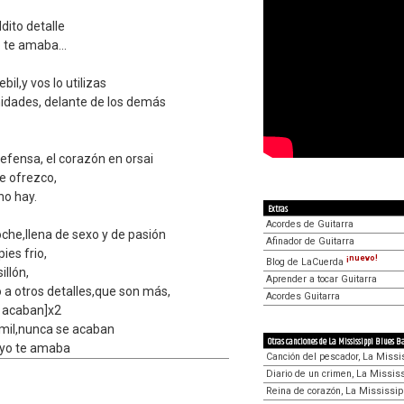
ldito detalle
o te amaba...
bil,y vos lo utilizas
idades, delante de los demás
efensa, el corazón en orsai
e ofrezco,
no hay.
Extras
Acordes de Guitarra
oche,llena de sexo y de pasión
Afinador de Guitarra
ies frio,
¡nuevo!
Blog de LaCuerda
illón,
Aprender a tocar Guitarra
 a otros detalles,que son más,
Acordes Guitarra
e acaban]x2
mil,nunca se acaban
Otras canciones de La Mississippi Blues B
i yo te amaba
Canción del pescador, La Missi
Diario de un crimen, La Missis
Reina de corazón, La Mississi