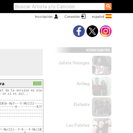
⚲
Inscripción
Conexión
Artistas Sugeridos
Julieta Venegas
ra
Airbag
el de la version en vivo, en el de version

 se si es asi...

-----------------------------

10)b-9p7---7-9b(11)----------

Elefante
---------8-----------8/7-6---

-----------------------------

-----------------------------

-----------------------------

Las Pelotas
--------------------------------------

~-9b(11)--7-9---7-9b(10)----7-9-9b(11)

--------------8----------6-6----------
