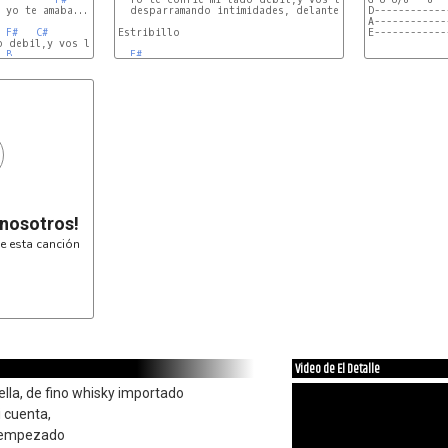
 yo te amaba...

  desparramando intimidades, delante de los demás

D------------
A------------
F#
C#
Estribillo  

F#
E------------
o debil,y vos lo utilizas

B
F#
e------------
b------------
G-8-7-6--6-6/
D------------
A------------
E------------
e----9-8-7---
 nosotros!
e esta canción
Video de El Detalle
lla, de fino whisky importado
 cuenta,
y empezado