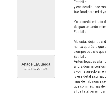
Estribillo:
y ese detalle...ese ma
fue fatal para mi si y
Yo te confié mi lado de
desparramando intim
Estribillo
Me estas dejando si d
nunca querés lo que t
siempre pedís lo que 
Estribillo
Antes llegabas a la n
Añade LaCuerda
ahora dormis con los p
a tus favoritos
y yo me arreglo en el s
[y ese detalle,sumado
más de mil...nunca s
que son más,más de 
y fue fatal para mi, s