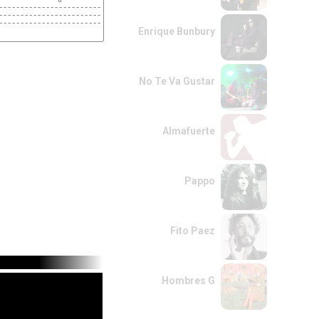
--------------------------------------

--------------------------------------

--------------------------------------

Enrique Bunbury
-------------------------------

--7--7-9b(11)----9--7-9b(11)-7-

8---8----------8--8------------

-------------------------------

-------------------------------

No Te Va Gustar
-------------------------------

---------------------------
Almafuerte
Pappo
Fito Paez
Hombres G