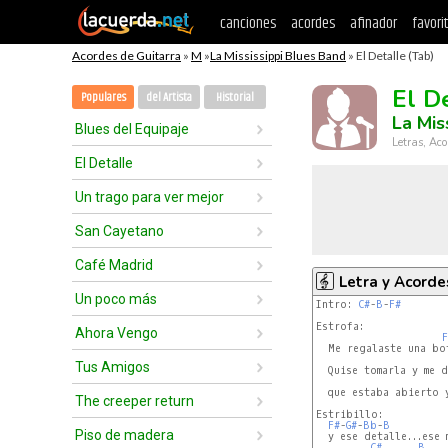
canciones
acordes
afinador
favori
Acordes de Guitarra
»
M
»
La Mississippi Blues Band
» El Detalle (Tab)
El D
Populares
del Artista
Historial
La Mis
Blues del Equipaje
Letras, Aco
El Detalle
Un trago para ver mejor
San Cayetano
Café Madrid
Letra y Acorde
Un poco más
Intro: 
C#
-
B
-
F#
Estrofa:

Ahora Vengo
F
  Me regalaste una bo
Tus Amigos
  Quise tomarla y me d
  que estaba abierto y
The creeper return
Estribillo:

F#
-
G#
-
Bb
-
B
Piso de madera
  y ese detalle...ese 
C#
B