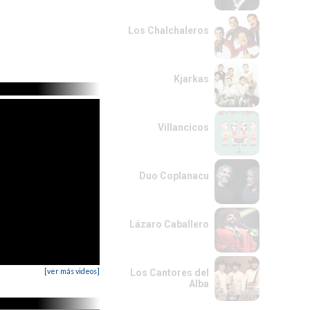
Los Chalchaleros
Kjarkas
Villancicos
Duo Coplanacu
Lázaro Caballero
[ver más videos]
Los Cantores del
Alba