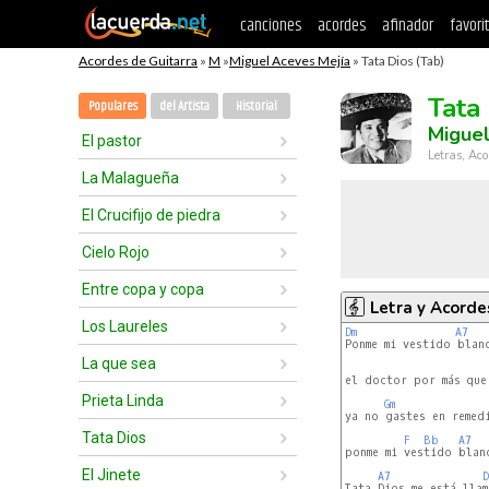
canciones
acordes
afinador
favori
Acordes de Guitarra
»
M
»
Miguel Aceves Mejía
» Tata Dios (Tab)
Tata
Populares
del Artista
Historial
Miguel
El pastor
Letras, Aco
La Malagueña
El Crucifijo de piedra
Cielo Rojo
Entre copa y copa
Letra y Acorde
Los Laureles
Dm
A7
Ponme mi vestido blanc
La que sea
el doctor por más que
Prieta Linda
Gm
ya no gastes en remedi
Tata Dios
F
Bb
A7
ponme mi vestido blanc
El Jinete
A7
D
Tata Dios me está llam