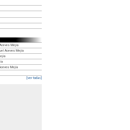
 Aceves Mejía
guel Aceves Mejía
ejía
ía
 Aceves Mejía
[ver todas]