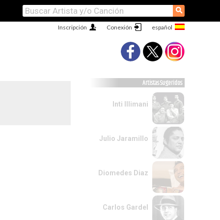
⚲
Inscripción
Conexión
Artistas Sugeridos
Inti Illimani
Julio Jaramillo
Diomedes Diaz
Carlos Gardel