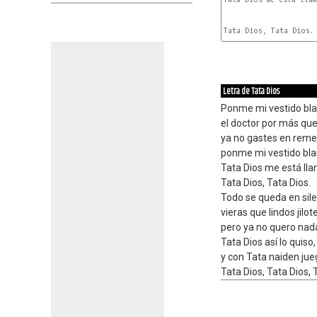
Tata Dios, Tata Dios.

Letra de Tata Dios
Ponme mi vestido bla
el doctor por más que
ya no gastes en reme
ponme mi vestido bla
Tata Dios me está ll
Tata Dios, Tata Dios.
Todo se queda en silen
vieras que lindos jilo
pero ya no quero nada
Tata Dios así lo quiso
y con Tata naiden jue
Tata Dios, Tata Dios,