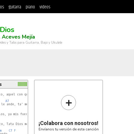
tos
guitarra
piano
videos
 Dios
 Aceves Mejía
rdes y Tabs para Guitarra, Bajo y Ukulele
s
Dm
o, aquel con que nos casamos,

+
A7
Dm
 le ande, ta' muy lejos nuestro rancho,

Dm
os, ya mis fuerzas van mermando,

Dm
¡Colabora con nosotros!
o, Tata Dios me está llamando,

Envíanos tu versión de esta canción
m
C7
F
ando.
