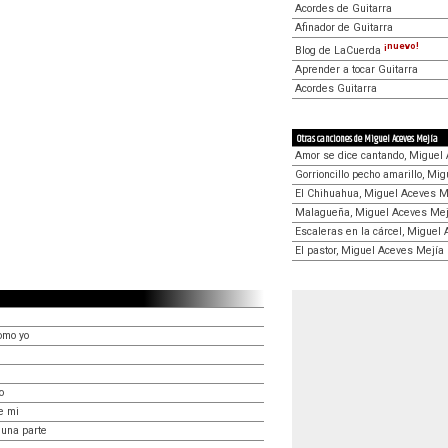
Acordes de Guitarra
Afinador de Guitarra
¡nuevo!
Blog de LaCuerda
Aprender a tocar Guitarra
Acordes Guitarra
Otras canciones de Miguel Aceves Mejía
Amor se dice cantando, Miguel
Gorrioncillo pecho amarillo, Mi
El Chihuahua, Miguel Aceves M
Malagueña, Miguel Aceves Mej
Escaleras en la cárcel, Miguel
El pastor, Miguel Aceves Mejía
omo yo
o
e mi
una parte