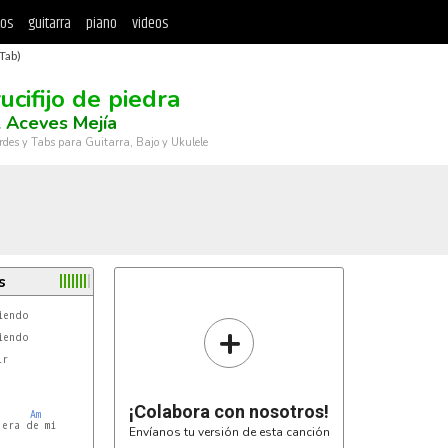
tos
guitarra
piano
videos
(Tab)
ucifijo de piedra
 Aceves Mejía
rdes y Tabs para Guitarra, Bajo y Ukulele
s
endo 

+
endo

r





¡Colabora con nosotros!
Am
era de mi 

Envíanos tu versión de esta canción