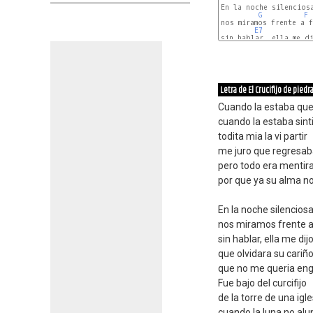
En la noche silenciosa
G
F
nos miramos frente a f
E7
sin hablar, ella me di
E7
Letra de El Crucifijo de piedr
Cuando la estaba qu
cuando la estaba sin
todita mia la vi partir
me juro que regresa
pero todo era mentir
por que ya su alma no
En la noche silencios
nos miramos frente a
sin hablar, ella me dij
que olvidara su cariñ
que no me queria en
Fue bajo del curcifijo
de la torre de una igle
cuando la luna no al