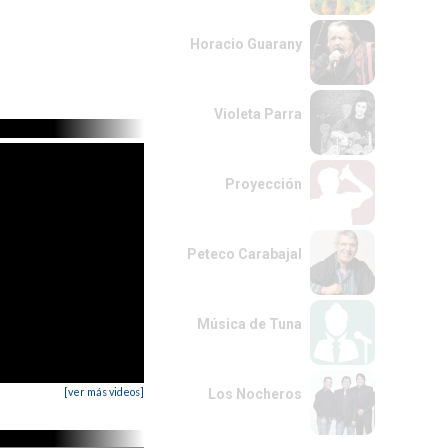
Horacio Guarany
Violeta Parra
Proyección
Peteco Carabajal
Música de Tuna
[ver más videos]
Los Nocheros