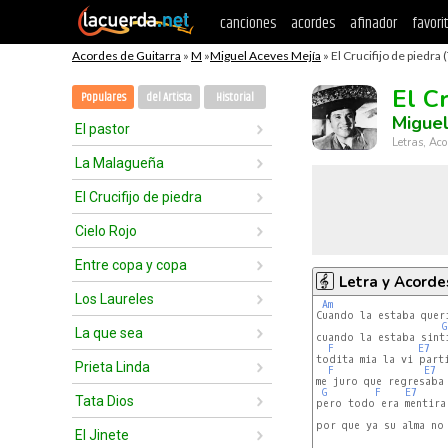
canciones
acordes
afinador
favori
Acordes de Guitarra
»
M
»
Miguel Aceves Mejía
» El Crucifijo de piedra 
El Cr
Populares
del Artista
Historial
Miguel
El pastor
Letras, Aco
La Malagueña
El Crucifijo de piedra
Cielo Rojo
Entre copa y copa
Letra y Acorde
Los Laureles
Am
Cuando la estaba queri
G
La que sea
cuando la estaba sinti
F
E7
todita mia la vi parti
Prieta Linda
F
E7
me juro que regresaba 
G
F
E7
Tata Dios
pero todo era mentira 
por que ya su alma no 
El Jinete