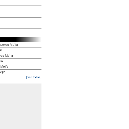
 Aceves Mejía
ía
ves Mejía
ía
 Mejía
ejía
[ver todas]