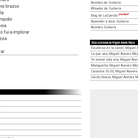
Acordes de Guitarra
mis brazos
Afinador de Guitarra
la
¡nuevo!
Blog de LaCuerda
impidio
Aprender a tocar Guitarra
esia
Acordes Guitarra
to fui a implorar
teza
Otras canciones de Miguel Aceves Mejía
Escaleras en la cárcel, Miguel
rar
La que sea, Miguel Aceves Mej
Te amaré vida mía, Miguel Ace
Malagueña, Miguel Aceves Mej
Carabina 30 30, Miguel Aceves
Cariño Nuevo, Miguel Aceves M
z