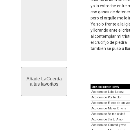
yo la estreche entre 
con ganas de detener
pero el orgullo me lo 
Ya solo frente a la igl
y llorando ante el cris
al contemplar mi tris
el crucifijo de piedra
tambien se puso a llo
Añade LaCuerda
a tus favoritos
Otras canciones de interés
Acordes de Lobo Lopez
Acordes de Por tu olor
Acordes de El eco de su vo
Acordes de Mujer Divina
Acordes de Se me olvidó
Acordes de Sin tu Amor
Acordes de Gustad y ved