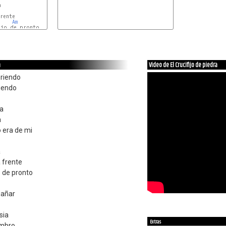
 

rente

Am
jo de pronto 

a
Video de El Crucifijo de piedra
eriendo
tiendo
ba
a
 era de mi
a
 frente
o de pronto
o
gañar
sia
Extras
umbro