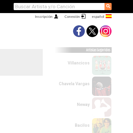
⚲
Inscripción
Conexión
Artistas Sugeridos
Villancicos
Chavela Vargas
Neway
Bacilos