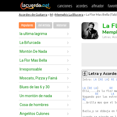
canciones
acordes
afinador
favori
Acordes de Guitarra
»
M
»
Memphis La Blusera
» La Flor Mas Bella (Tab)
La F
Populares
del Artista
Historial
Memph
la ultima lagrima
Letras, Aco
La Bifurcada
Montón De Nada
La Flor Mas Bella
Irresponsable
Letra y Acorde
Moscato, Pizza y Fainá
Intro: 
LA
 [
RE
LA
] 
RE
Blues de las 6 y 30
LA
 [
RE
LA
]       
RE
Ella,.....es la flor ma
RE
LA
Un montón de nada
MI
...brilla mas que el So
Cosa de hombres
Baila,y se dibuja en l
Angelitos Culones
cuando se pierde en la