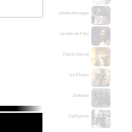
------------------8b----
-----------------------
-----------------------
Julieta Venegas
Jarabe de Palo
Charly García
los Piojos
Elefante
Callejeros