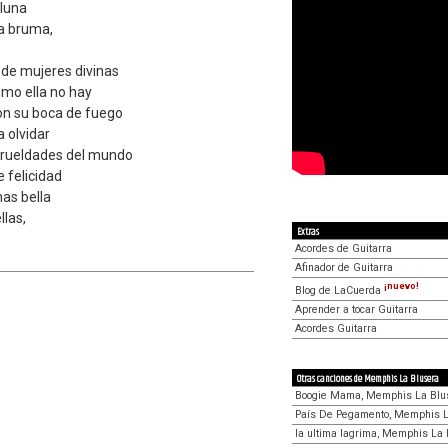
 luna
la bruma,
....de mujeres divinas
como ella no hay
con su boca de fuego
a olvidar
 crueldades del mundo
 felicidad
r mas bella
llas,
Extras
Acordes de Guitarra
Afinador de Guitarra
¡nuevo!
Blog de LaCuerda
Aprender a tocar Guitarra
Acordes Guitarra
Otras canciones de Memphis La Blusera
Boogie Mama, Memphis La Blu
País De Pegamento, Memphis L
la ultima lagrima, Memphis La