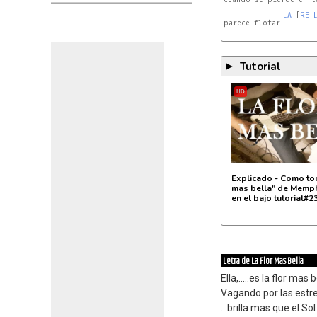
LA
 [
RE
parece flotar

LA
RE
     
Tutorial
►
HD
Explicado - Como toc
mas bella" de Memph
en el bajo tutorial#2
Letra de La Flor Mas Bella
Ella,.....es la flor mas 
Vagando por las estre
...brilla mas que el Sol