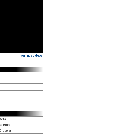
[ver más videos]
sera
a Blusera
 Blusera