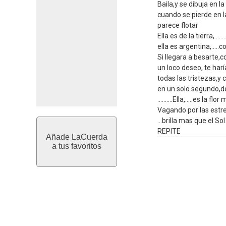
Baila,y se dibuja en la
cuando se pierde en 
parece flotar
Ella es de la tierra,....
ella es argentina,.....
Si llegara a besarte,
un loco deseo, te harí
todas las tristezas,y
en un solo segundo,de
..........Ella,.....es la flo
Vagando por las estre
...brilla mas que el Sol
REPITE
Añade LaCuerda
a tus favoritos