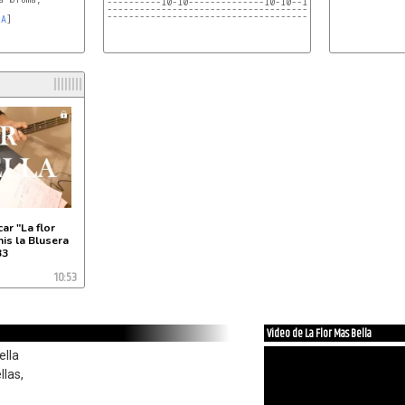
----------10-10--------------10-10--10---10---10-10---
---------------------------------------9---------------
-------------------------------------------------------
LA
]

[
SOL
RE
]     
SOL
RE
    [
SOL
RE
ar "La flor
is la Blusera
33
10:53
Video de La Flor Mas Bella
bella
llas,