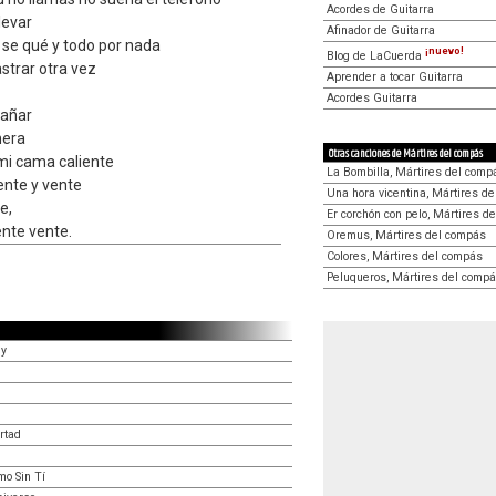
Acordes de Guitarra
levar
Afinador de Guitarra
 se qué y todo por nada
¡nuevo!
Blog de LaCuerda
astrar otra vez
Aprender a tocar Guitarra
Acordes Guitarra
gañar
nera
Otras canciones de Mártires del compás
mi cama caliente
La Bombilla, Mártires del comp
ente y vente
Una hora vicentina, Mártires d
e,
Er corchón con pelo, Mártires d
ente vente.
Oremus, Mártires del compás
Colores, Mártires del compás
Peluqueros, Mártires del comp
ey
rtad
mo Sin Tí