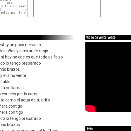
REm
I
LAm
uelco por la cama

LAm
Video de Vente, Vente
estoy un poco nervioso
as uñas y a mirar de reojo
 si hoy no cae es que todo es falso
ado lo tengo preparado
 mis brazos
y ella no viene
rtable
y tú no llamas
revuelco por la cama
te como el agua de tu grifo
ñera contigo
ñera con tigo
ado lo tengo preparado
 mis brazos
Extras
tu no llamas no suena el teléfono