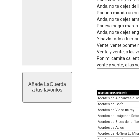
Anda, no te dejes de l
Por una mirada un no
Anda, no te dejes arr
Por esa negra marea
Anda, no te dejes en
Y hazlo todo a tu ma
Vente, vente ponme 
Vente y vente, a las v
Pon mi camita calient
vente y vente, a las v
Añade LaCuerda
a tus favoritos
Otras canciones de interés
Acordes de Alabanzas al r
Acordes de Golfa
Acordes de Viene un rey
Acordes de Imágenes Retro
Acordes de Blues de la libe
Acordes de Adios
Acordes de No Será Lo Mis