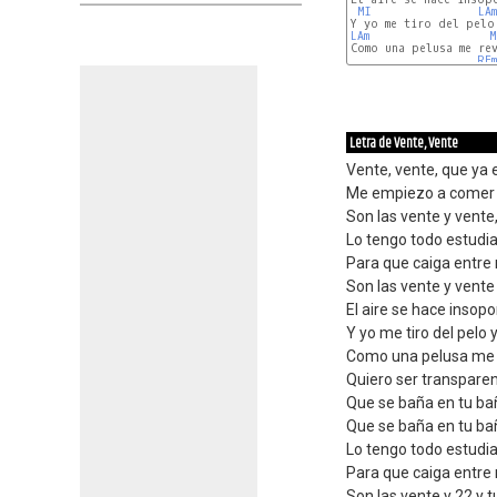
MI
LAm
LAm
M
Como una pelusa me rev
REm
Letra de Vente, Vente
Vente, vente, que ya 
Me empiezo a comer l
Son las vente y vente,
Lo tengo todo estudi
Para que caiga entre
Son las vente y vente 
El aire se hace insopo
Y yo me tiro del pelo 
Como una pelusa me 
Quiero ser transparen
Que se baña en tu ba
Que se baña en tu ba
Lo tengo todo estudi
Para que caiga entre
Son las vente y 22 y 