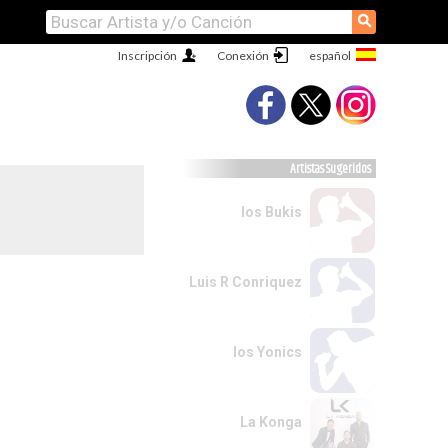
⚲
Inscripción
Conexión
Artistas Sugeridos
los Bukis
Luis R Conriquez
los Yonics
La Konga