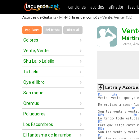
canciones
acordes
afinador
favori
Acordes de Guitarra
»
M
»
Mártires del compás
» Vente, Vente (Tab)
Vent
Populares
del Artista
Historial
Mártir
Colores
Letras, Aco
Vente, Vente
Shu Lailo Laleilo
Tu hielo
Oye el libro
Letra y Acorde
San roque
MI
LAm
Vente, vente, que ya e
Oremus
Me empiezo a comer las
LAm
Peluqueros
REm
LAm
MI
Los Escombros
REm
El fantasma de la rumba
MI
El aire se hace insopo