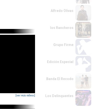
Alfredo Olivas
los Rancheros
Grupo Firme
Edición Especial
Banda El Recodo
[ver más videos]
Los Delinquentes