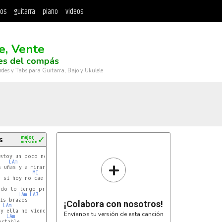
tos
guitarra
piano
videos
e, Vente
es del compás
rdes y Tabs para Guitarra, Bajo y Ukulele
s
mejor
✓
versión
REm
stoy un poco nervioso

+
LAm
REm
 uñas y a mirar de reojo

MI
LAm
LA7
LAm
LA7
¡Colabora con nosotros!
LAm
Envíanos tu versión de esta canción
LAm
rtable
