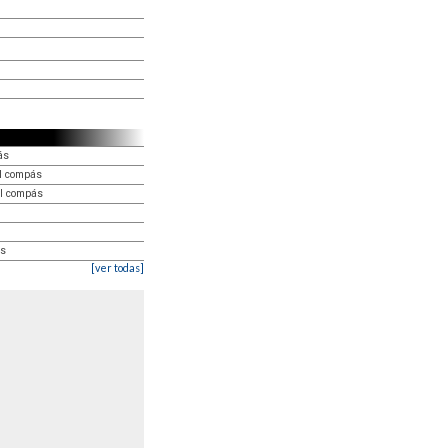
ás
el compás
el compás
ás
[ver todas]