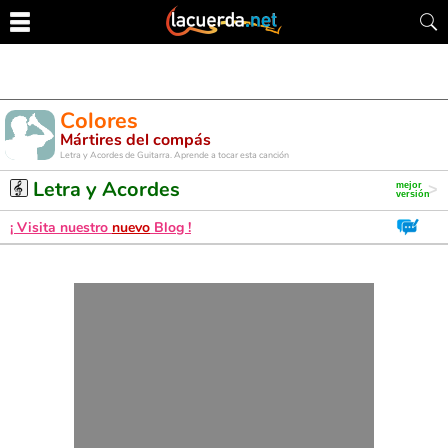
Colores
Mártires del compás
Letra y Acordes de Guitarra. Aprende a tocar esta canción
Letra y Acordes
¡ Visita nuestro
nuevo
Blog !