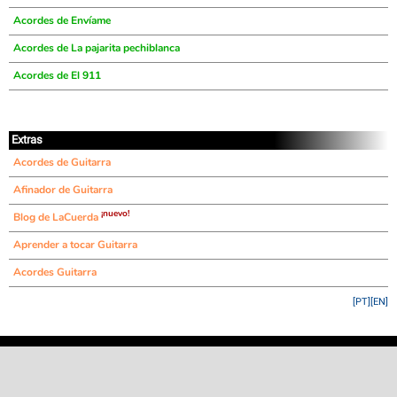
Acordes de Envíame
Acordes de La pajarita pechiblanca
Acordes de El 911
Extras
Acordes de Guitarra
Afinador de Guitarra
¡nuevo!
Blog de LaCuerda
Aprender a tocar Guitarra
Acordes Guitarra
[PT]
[EN]
©
LaCuerda
.net
·
·
·
aviso legal
privacidad
contacto