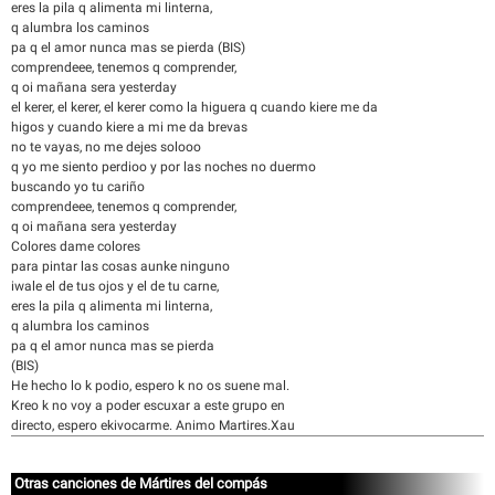
eres la pila q alimenta mi linterna,
q alumbra los caminos
pa q el amor nunca mas se pierda (BIS)
comprendeee, tenemos q comprender,
q oi mañana sera yesterday
el kerer, el kerer, el kerer como la higuera q cuando kiere me da
higos y cuando kiere a mi me da brevas
no te vayas, no me dejes solooo
q yo me siento perdioo y por las noches no duermo
buscando yo tu cariño
comprendeee, tenemos q comprender,
q oi mañana sera yesterday
Colores dame colores
para pintar las cosas aunke ninguno
iwale el de tus ojos y el de tu carne,
eres la pila q alimenta mi linterna,
q alumbra los caminos
pa q el amor nunca mas se pierda
(BIS)
He hecho lo k podio, espero k no os suene mal.
Kreo k no voy a poder escuxar a este grupo en
directo, espero ekivocarme. Animo Martires.Xau
Otras canciones de Mártires del compás