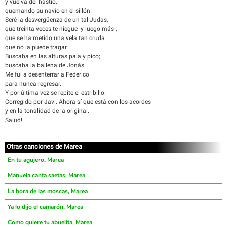
y vuelva del hastío,
quemando su navío en el sillón.
Seré la desvergüenza de un tal Judas,
que treinta veces te niegue -y luego más-;
que se ha metido una vela tan cruda
que no la puede tragar.
Buscaba en las alturas pala y pico;
buscaba la ballena de Jonás.
Me fui a desenterrar a Federico
para nunca regresar.
Y por última vez se repite el estribillo.
Corregido por Javi. Ahora sí que está con los acordes
y en la tonalidad de la original.
Salud!
Otras canciones de Marea
En tu agujero, Marea
Manuela canta saetas, Marea
La hora de las moscas, Marea
Ya lo dijo el camarón, Marea
Como quiere tu abuelita, Marea