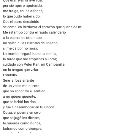
Que el aire en la avenida,
por siempre emputecido,
me traiga, en las alforjas,
lo que pudo haber sido.
Que el barro desabrido
se coma, en Berriozar, el corazón que quede de mí.
Me estampo contra el raudo calendario
a la espera de otra nube;
no salen ni las cuentas del rosario,
si me da por no morir.
La tromba llegará hasta la rodilla,
la tarde que me empieces a llorar;
cuidado con Peter Pan, mi Campanilla,
no lo tengas que velar.
Estribillo
Seré la fosa errante
de un verso maloliente
que no encontró el sentido
a no querer quererte;
que se bebió los ríos,
y fue a desembocar en tu rincón.
Quizá, el poema en celo
que se jugó los dientes,
te muerda como nunca,
ladrando como siempre,