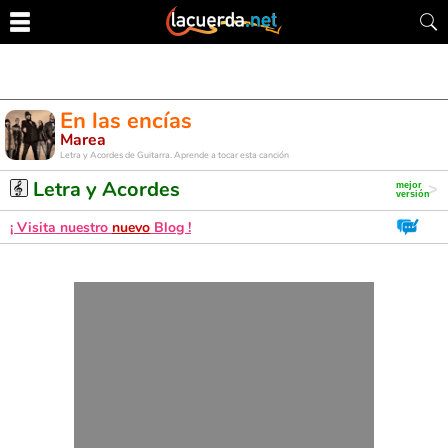
En las encías
Marea
Letra y Acordes de Guitarra. Aprende a tocar esta canción
Letra y Acordes
¡ Visita nuestro
nuevo
Blog !