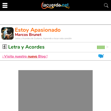
Estoy Apasionado
Marcos Brunet
Letra y Acordes de Guitarra. Aprende a tocar esta canción
Letra y Acordes
¡ Visita nuestro
nuevo
Blog !