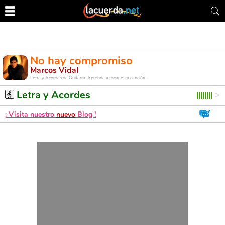
No hay compromiso
Marcos Vidal
Letra y Acordes de Guitarra. Aprende a tocar esta canción
Letra y Acordes
¡ Visita nuestro
nuevo
Blog !