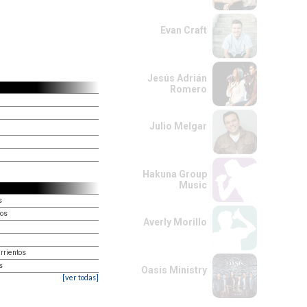
Evan Craft
Jesús Adrián
Romero
Julio Melgar
Hakuna Group
Music
s
tos
Averly Morillo
rrientos
s
Oasis Ministry
[ver todas]