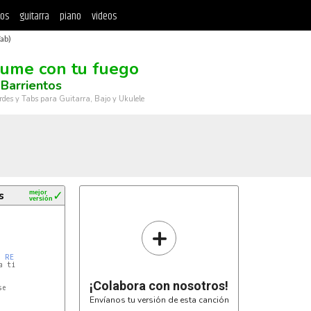
tos
guitarra
piano
videos
ab)
ume con tu fuego
Barrientos
rdes y Tabs para Guitarra, Bajo y Ukulele
s
mejor
✓
versión
+
RE
 ti

¡Colabora con nosotros!
e

Envíanos tu versión de esta canción