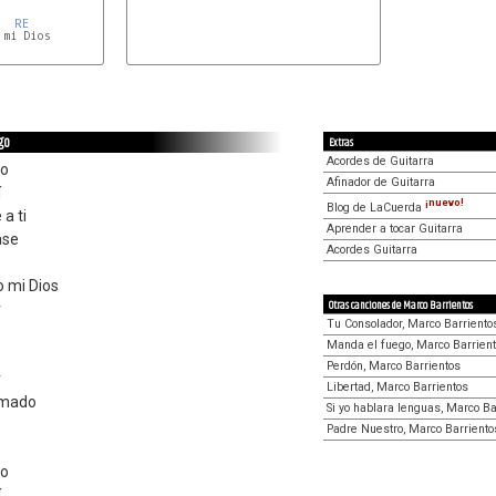
RE
mi Dios

go
Extras
Acordes de Guitarra
go
Afinador de Guitarra
í
¡nuevo!
Blog de LaCuerda
a ti
Aprender a tocar Guitarra
ase
Acordes Guitarra
o mi Dios
Otras canciones de Marco Barrientos
r
Tu Consolador, Marco Barriento
Manda el fuego, Marco Barrien
Perdón, Marco Barrientos
r
Libertad, Marco Barrientos
rmado
Si yo hablara lenguas, Marco Ba
Padre Nuestro, Marco Barriento
go
í