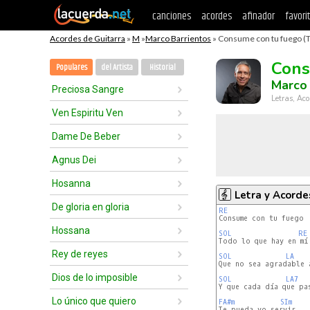
canciones
acordes
afinador
favori
Acordes de Guitarra
»
M
»
Marco Barrientos
» Consume con tu fuego (T
Cons
Populares
del Artista
Historial
Marco 
Preciosa Sangre
Letras, Aco
Ven Espiritu Ven
Dame De Beber
Agnus Dei
Hosanna
Letra y Acorde
De gloria en gloria
RE
Hossana
SOL
RE
Todo lo que hay en mí

Rey de reyes
SOL
LA
Que no sea agradable a
Dios de lo imposible
SOL
LA7
Y que cada día que pas
Lo único que quiero
FA#m
SIm
Te pueda yo servir
