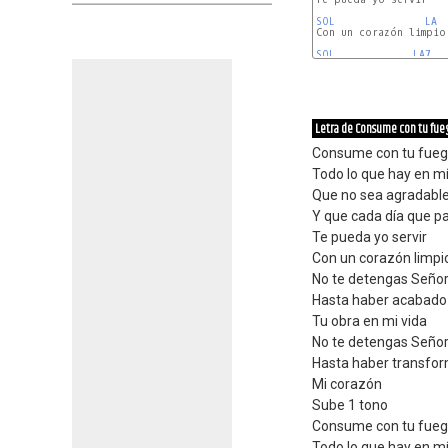
SOL
LA
Con un corazón limpio 
SOL
LA7
Letra de Consume con tu fue
Consume con tu fue
Todo lo que hay en m
Que no sea agradable 
Y que cada día que p
Te pueda yo servir
Con un corazón limpi
No te detengas Seño
Hasta haber acabado
Tu obra en mi vida
No te detengas Seño
Hasta haber transfo
Mi corazón
Sube 1 tono
Consume con tu fue
Todo lo que hay en m