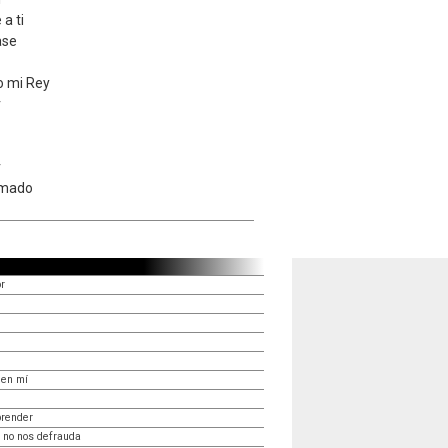
a ti
ase
o mi Rey
r
r
rmado
or
 en mí
prender
 no nos defrauda