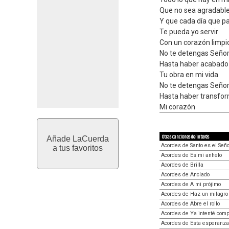
Que no sea agradable 
Y que cada día que p
Te pueda yo servir
Con un corazón limpi
No te detengas Seño
Hasta haber acabado
Tu obra en mi vida
No te detengas Seño
Hasta haber transfo
Mi corazón
Otras canciones de interés
Añade LaCuerda
Acordes de Santo es el Señ
a tus favoritos
Acordes de Es mi anhelo
Acordes de Brilla
Acordes de Anclado
Acordes de A mi prójimo
Acordes de Haz un milagro
Acordes de Abre el rollo
Acordes de Ya intenté com
Acordes de Esta esperanza