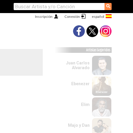
⚲
Inscripción
Conexión
Artistas Sugeridos
Juan Carlos
Alvarado
Ebenezer
Elim
Majo y Dan