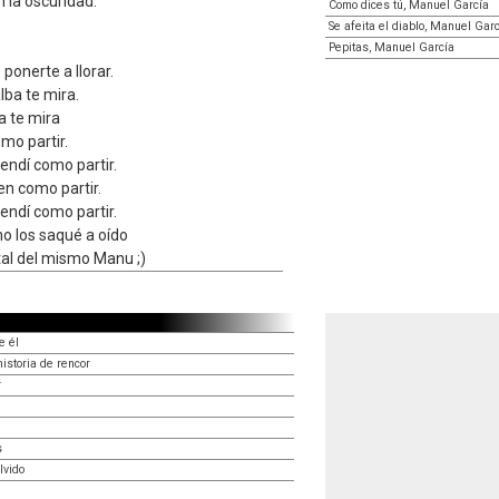
 la oscuridad.
Como dices tú, Manuel García
Se afeita el diablo, Manuel Gar
Pepitas, Manuel García
ponerte a llorar.
alba te mira.
ba te mira
omo partir.
endí como partir.
ien como partir.
endí como partir.
no los saqué a oído
tal del mismo Manu ;)
e él
storia de rencor
r
s
lvido