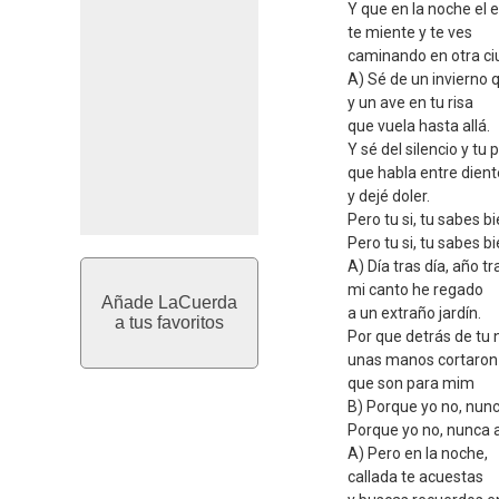
Y que en la noche el 
te miente y te ves
caminando en otra ci
A) Sé de un invierno 
y un ave en tu risa
que vuela hasta allá.
Y sé del silencio y tu
que habla entre dien
y dejé doler.
Pero tu si, tu sabes b
Pero tu si, tu sabes b
A) Día tras día, año t
mi canto he regado
Añade LaCuerda
a un extraño jardín.
a tus favoritos
Por que detrás de tu
unas manos cortaron 
que son para mim
B) Porque yo no, nunc
Porque yo no, nunca a
A) Pero en la noche,
callada te acuestas