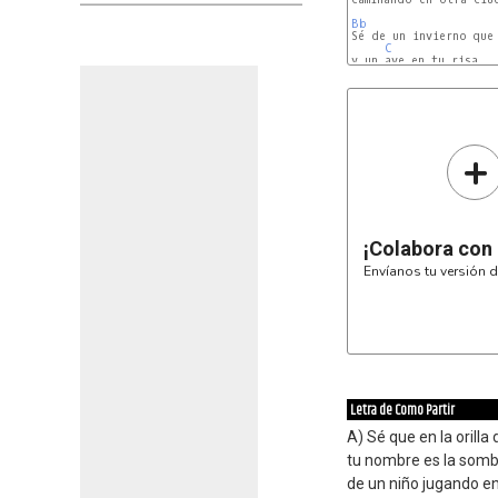
Bb
Sé de un invierno que 
C
y un ave en tu risa

G
+
¡Colabora con
Envíanos tu versión d
Letra de Como Partir
A) Sé que en la orilla 
tu nombre es la som
de un niño jugando en