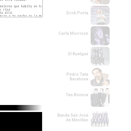
nvierno que habita en tus ojos

 risa

Erick Porta
a allá.

ncio y tu pecho es la muerte

Carla Morrison
El Kuelgue
Pedro Tata
Barahona
Tan Bionica
Banda San José
de Mesillas