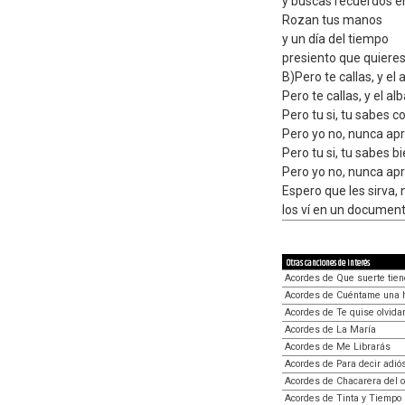
y buscas recuerdos en
Rozan tus manos
y un día del tiempo
presiento que quieres 
B)Pero te callas, y el 
Pero te callas, y el al
Pero tu si, tu sabes c
Pero yo no, nunca apr
Pero tu si, tu sabes b
Pero yo no, nunca apr
Espero que les sirva, 
los ví en un documen
Otras canciones de interés
Acordes de Que suerte tien
Acordes de Cuéntame una hi
Acordes de Te quise olvida
Acordes de La María
Acordes de Me Librarás
Acordes de Para decir adió
Acordes de Chacarera del o
Acordes de Tinta y Tiempo