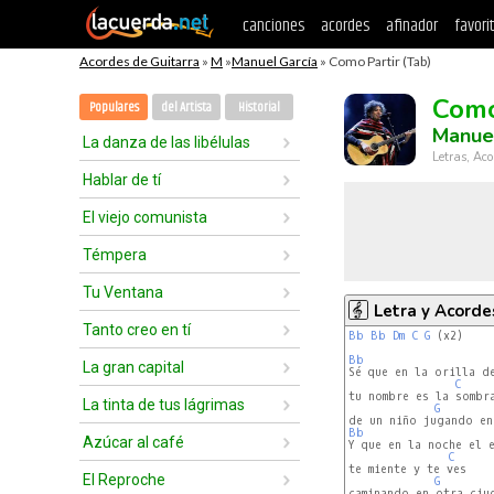
canciones
acordes
afinador
favori
Acordes de Guitarra
»
M
»
Manuel García
» Como Partir (Tab)
Como
Populares
del Artista
Historial
Manuel
La danza de las libélulas
Letras, Aco
Hablar de tí
El viejo comunista
Témpera
Tu Ventana
Letra y Acorde
Tanto creo en tí
Bb
Bb
Dm
C
G
 (x2)

Bb
La gran capital
Sé que en la orilla de
C
tu nombre es la sombra
La tinta de tus lágrimas
G
Bb
Azúcar al café
Y que en la noche el e
C
te miente y te ves

El Reproche
G
caminando en otra ciud