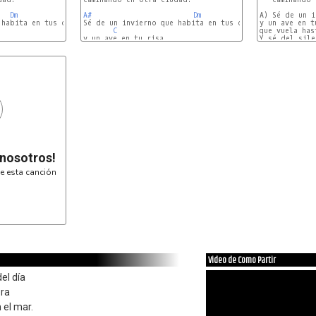
Dm
A#
Dm
A) Sé de un i
habita en tus ojos

Sé de un invierno que habita en tus ojos

y un ave en tu
C
que vuela hast
y un ave en tu risa

Y sé del sile
G
 nosotros!
e esta canción
Video de Como Partir
del día
bra
 el mar.