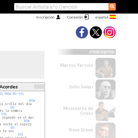
⚲
Inscripción
Conexión
Artistas Sugeridos
Marcos Yaroide
 Acordes
Indio Solari
OL
-
REm
-
DO
-
SOL
REm
la orilla del día

DO
Misioneros de
es la sombra

Cristo
SOL
 jugando en el mar.

REm
a noche el espejo

DO
Steve Green
 te ves

SOL
en otra ciudad.
