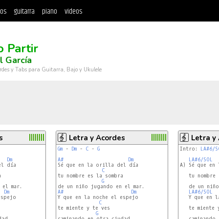
tos
guitarra
piano
videos
 Partir
 García
rdes y Tabs para Guitarra, Bajo y Ukulele
s
Letra y Acordes
Letra y
Gm
 - 
Dm
 - 
C
 - 
G
Intro: 
LA#6/S
Dm
A#
Dm
LA#6/SOL
l día

Sé que en la orilla del día

A) Sé que en 
C


tu nombre es la sombra

   tu nombre 
G
   de un niño
Dm
A#
Dm
LA#6/SOL
spejo

Y que en la noche el espejo

   Y que en l
C
te miente y te ves

   te miente y
G
ad.

caminando en otra ciudad.

   caminando 