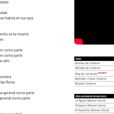
espejo
udad.
que habita en tus ojos
 pecho es la muerte
tes
ien como partir.
ien como partir.
Extras
ras año
Acordes de Guitarra
Afinador de Guitarra
¡nuevo!
Blog de LaCuerda
 nombre
Aprender a tocar Guitarra
las flores
Acordes Guitarra
a aprendí como partir
Otras canciones de Manuel García
prendí como partir.
La Aguja, Manuel García
Témpera, Manuel García
El Reproche, Manuel García