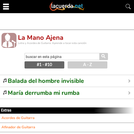
La Mano Ajena
Letra y Acordes de Guitarra. Aprende a tocar esta canción
⚲
#1 - #10
A - Z
Balada del hombre invisible
María derrumba mi rumba
Extras
Acordes de Guitarra
Afinador de Guitarra