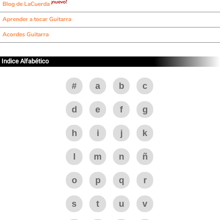
¡nuevo!
Blog de LaCuerda
Aprender a tocar Guitarra
Acordes Guitarra
Indice Alfabético
#
a
b
c
d
e
f
g
h
i
j
k
l
m
n
ñ
o
p
q
r
s
t
u
v