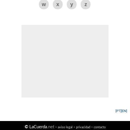
w
x
y
z
[PT]
[EN]
©
LaCuerda
.net
·
·
·
aviso legal
privacidad
contacto