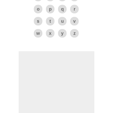
o
p
q
r
s
t
u
v
w
x
y
z