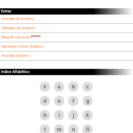
Extras
Acordes de Guitarra
Afinador de Guitarra
¡nuevo!
Blog de LaCuerda
Aprender a tocar Guitarra
Acordes Guitarra
Indice Alfabético
#
a
b
c
d
e
f
g
h
i
j
k
l
m
n
ñ