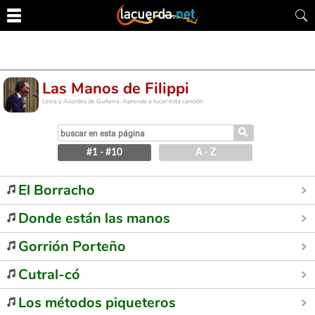
Las Manos de Filippi
Letra y Acordes de Guitarra. Aprende a tocar esta canción
⚲
#1 - #10
A - Z
El Borracho
Donde están las manos
Gorrión Porteño
Cutral-có
Los métodos piqueteros