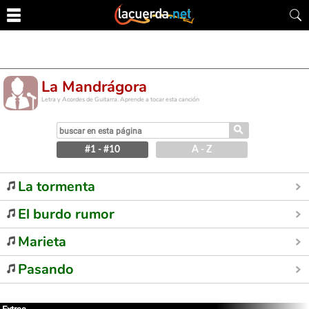
La Mandrágora
Letra y Acordes de Guitarra. Aprende a tocar esta canción
⚲
#1 - #10
A - Z
La tormenta
El burdo rumor
Marieta
Pasando