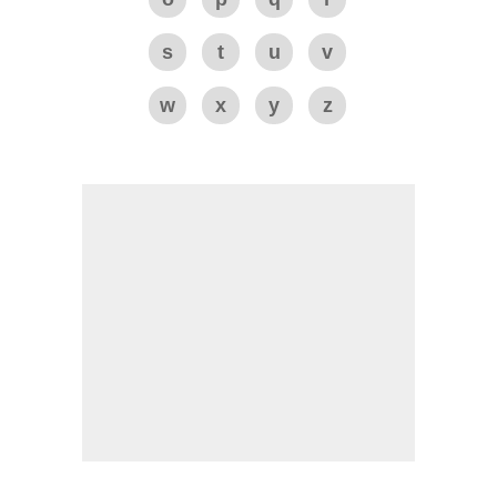
s
t
u
v
w
x
y
z