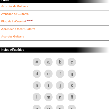
Extras
Acordes de Guitarra
Afinador de Guitarra
¡nuevo!
Blog de LaCuerda
Aprender a tocar Guitarra
Acordes Guitarra
Indice Alfabético
#
a
b
c
d
e
f
g
h
i
j
k
l
m
n
ñ
o
p
q
r