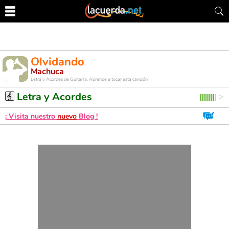
Olvidando
Machuca
Letra y Acordes de Guitarra. Aprende a tocar esta canción
Letra y Acordes
¡ Visita nuestro
nuevo
Blog !