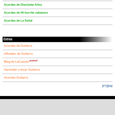
Acordes de Diecisiete Años
Acordes de Mi burrito sabanero
Acordes de La Señal
Extras
Acordes de Guitarra
Afinador de Guitarra
¡nuevo!
Blog de LaCuerda
Aprender a tocar Guitarra
Acordes Guitarra
[PT]
[EN]
©
LaCuerda
.net
·
·
·
aviso legal
privacidad
contacto