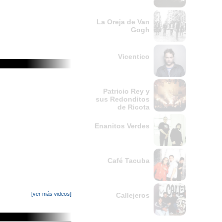
La Oreja de Van
Gogh
Vicentico
Patricio Rey y
sus Redonditos
de Ricota
Enanitos Verdes
Café Tacuba
[ver más videos]
Callejeros