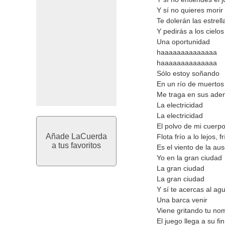
Y sí no quieres morir
Te dolerán las estrell
Y pedirás a los cielos
Una oportunidad
haaaaaaaaaaaaaa
haaaaaaaaaaaaaa
Sólo estoy soñando
En un río de muertos
Me traga en sus aden
La electricidad
La electricidad
El polvo de mi cuerp
Añade LaCuerda
Flota frío a lo lejos, fr
a tus favoritos
Es el viento de la au
Yo en la gran ciudad
La gran ciudad
La gran ciudad
Y sí te acercas al a
Una barca venir
Viene gritando tu no
El juego llega a su fin