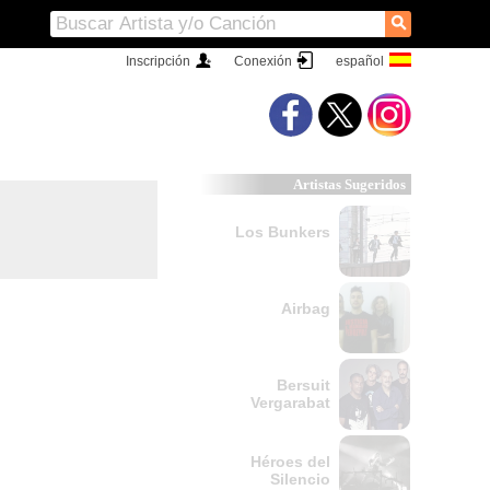
⚲
Inscripción
Conexión
Artistas Sugeridos
Los Bunkers
Airbag
Bersuit
Vergarabat
Héroes del
Silencio