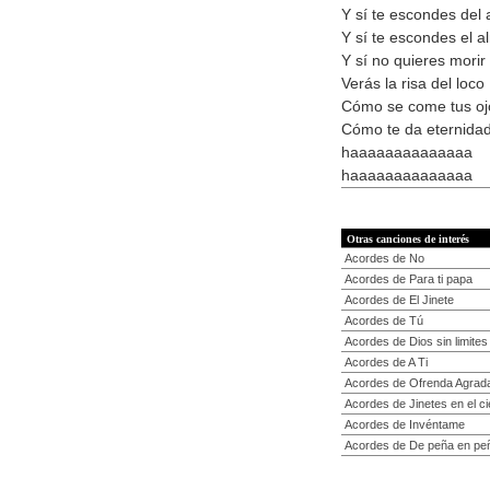
Y sí te escondes del
Y sí te escondes el a
Y sí no quieres morir
Verás la risa del loco
Cómo se come tus oj
Cómo te da eternida
haaaaaaaaaaaaaa
haaaaaaaaaaaaaa
Otras canciones de interés
Acordes de No
Acordes de Para ti papa
Acordes de El Jinete
Acordes de Tú
Acordes de Dios sin limites
Acordes de A Ti
Acordes de Ofrenda Agrad
Acordes de Jinetes en el ci
Acordes de Invéntame
Acordes de De peña en pe