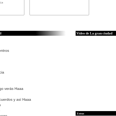
ia

d
Video de La gran ciudad
entros
cia
ego verás Haaa
cuerdos y así Haaa
n
o
Extras
juego