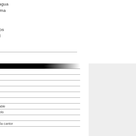
 agua
lma
os
d
able
elo
ña cantor