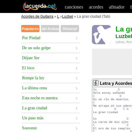
canciones
acordes
afinador
Acordes de Guitarra
»
L
»
Luzbel
» La gran ciudad (Tab)
La g
Populares
del Artista
Historial
Luzbe
Por Piedad
Letras, Aco
De un solo golpe
Déjate Ser
El loco
Rompe la ley
Letra y Acorde
La última cena
Em
D
C
D
Esta noche es nuestra
C
Me atrapa en sus adent
La gran ciudad
G
C
G
La gran ciudad

Un paso más
Em
D
C
D
Souvenir
C
D