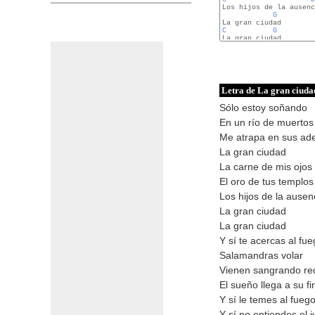
Los hijos de la ausenc
G
C
G
La gran ciudad

Letra de La gran ciuda
Sólo estoy soñando
En un río de muertos
Me atrapa en sus ad
La gran ciudad
La carne de mis ojos
El oro de tus templos
Los hijos de la ausen
La gran ciudad
La gran ciudad
Y sí te acercas al fu
Salamandras volar
Vienen sangrando re
El sueño llega a su fi
Y sí le temes al fueg
Y sí no entiendes el 