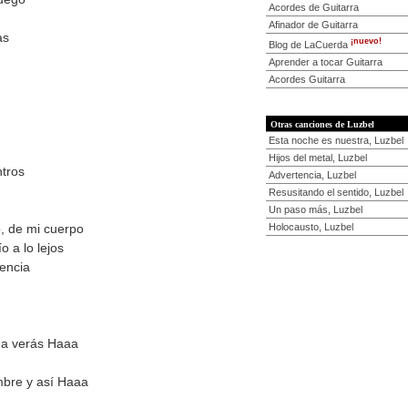
Acordes de Guitarra
Afinador de Guitarra
as
¡nuevo!
Blog de LaCuerda
Aprender a tocar Guitarra
Acordes Guitarra
Otras canciones de Luzbel
Esta noche es nuestra, Luzbel
Hijos del metal, Luzbel
tros
Advertencia, Luzbel
Resusitando el sentido, Luzbel
Un paso más, Luzbel
Holocausto, Luzbel
o, de mi cuerpo
ío a lo lejos
sencia
gua verás Haaa
mbre y así Haaa