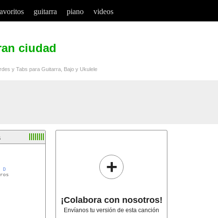
favoritos
guitarra
piano
videos
ran ciudad
l
rdes y Tabs para Guitarra, Bajo y Ukulele
s
+
D
ros

¡Colabora con nosotros!
Envíanos tu versión de esta canción