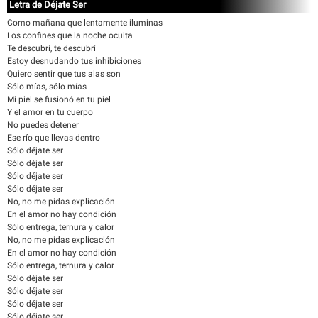
Letra de Déjate Ser
Como mañana que lentamente iluminas
Los confines que la noche oculta
Te descubrí, te descubrí
Estoy desnudando tus inhibiciones
Quiero sentir que tus alas son
Sólo mías, sólo mías
Mi piel se fusionó en tu piel
Y el amor en tu cuerpo
No puedes detener
Ese río que llevas dentro
Sólo déjate ser
Sólo déjate ser
Sólo déjate ser
Sólo déjate ser
No, no me pidas explicación
En el amor no hay condición
Sólo entrega, ternura y calor
No, no me pidas explicación
En el amor no hay condición
Sólo entrega, ternura y calor
Sólo déjate ser
Sólo déjate ser
Sólo déjate ser
Sólo déjate ser