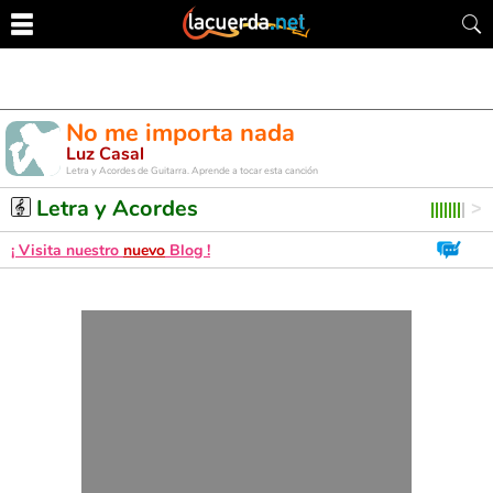
No me importa nada
Luz Casal
Letra y Acordes de Guitarra. Aprende a tocar esta canción
Letra y Acordes
¡ Visita nuestro
nuevo
Blog !