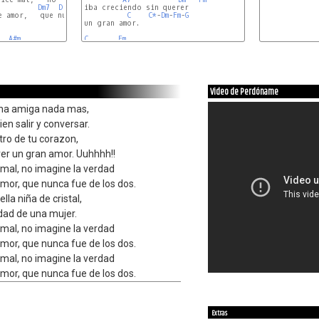
Dm7
D
Gm
iba creciendo sin querer

A#m
C
 amor,   que nunca fue  de los dos.

C
C*
-
Dm
-
Fm
-
G
un gran amor.

A#m
F
C
F7
Em
Video de Perdóname
una amiga nada mas,
ien salir y conversar.
ro de tu corazon,
rer un gran amor. Uuhhhh!!
mal, no imagine la verdad
or, que nunca fue de los dos.
la niña de cristal,
idad de una mujer.
mal, no imagine la verdad
or, que nunca fue de los dos.
mal, no imagine la verdad
or, que nunca fue de los dos.
Extras