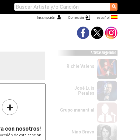
⚲
Inscripción
Conexión
Artistas Sugeridos
Richie Valens
José Luis
Perales
+
Grupo manantial
ra con nosotros!
Nino Bravo
versión de esta canción