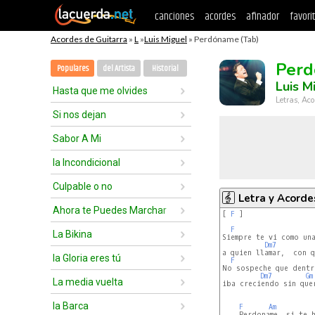
canciones
acordes
afinador
favori
Acordes de Guitarra
»
L
»
Luis Miguel
» Perdóname (Tab)
Per
Populares
del Artista
Historial
Luis M
Hasta que me olvides
Letras, Aco
Si nos dejan
Sabor A Mi
la Incondicional
Culpable o no
Letra y Acorde
Ahora te Puedes Marchar
[ 
F
 ]

F
La Bikina
Siempre te vi como una
Dm7
a quien llamar,  con q
la Gloria eres tú
F
No sospeche que dentr
Dm7
Gm
La media vuelta
iba creciendo sin quer
la Barca
F
Am
    Perdoname  si te h