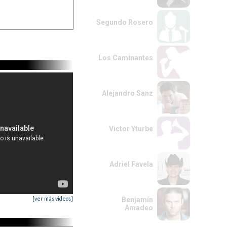
Segundo Rosero
Los Caminantes
Alejandro Sanz
Victor Yturbe
Adriel Favela
[ver más videos]
Benjamín
Amadeo