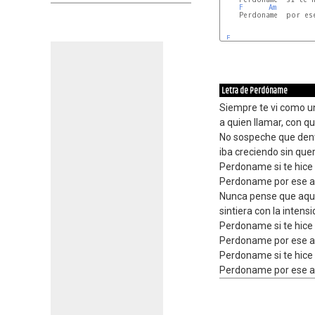
F
Am
    Perdoname  por ese
F
Letra de Perdóname
Siempre te vi como 
a quien llamar, con qu
No sospeche que dent
iba creciendo sin que
Perdoname si te hice 
Perdoname por ese am
Nunca pense que aquel
sintiera con la intens
Perdoname si te hice 
Perdoname por ese am
Perdoname si te hice 
Perdoname por ese am