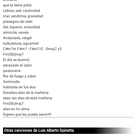
que la tierra pidió
Labios, sed, cautividad
mar, vendimia, gravedad
presagios de cielo
Sal, topacio, voracidad
almizcle, vaivén
Andanada, vergel
turbulencia, aguamiel
C#m7m F#m7 - F#m7/E - Dmaj7 x3
Fm(5b)maj7
El día se durmió
abrazado al calor
pasionaria
flor de fuego y rubor
iluminada
habitada en los dos
Doradas alas de la mañana
sean las alas de esta mañana
Fm(5b)maj7
alas en mi alma
Espero que les pueda servir!!!!
Otras canciones de Luis Alberto Spinetta