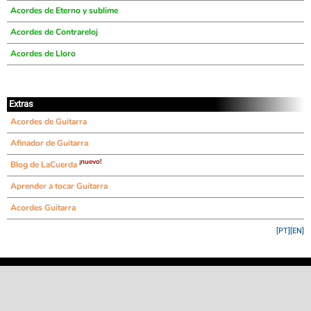
Acordes de Eterno y sublime
Acordes de Contrareloj
Acordes de Lloro
Extras
Acordes de Guitarra
Afinador de Guitarra
¡nuevo!
Blog de LaCuerda
Aprender a tocar Guitarra
Acordes Guitarra
[PT]
[EN]
©
LaCuerda
.net
·
·
·
aviso legal
privacidad
contacto