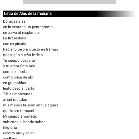
Letra de Alas de la mañana
Doradas alas
en la ventana un pentagrama
se curva al resplandor
La luz resbala
cae en picada
hacia tu pelo envuelto en tramas
que algún sueño le dejó
Tu cuerpo despertó
y tu amor flota aún
como en ámbar
como brisa de abril
en guirnaldas
lento beso al partir
Tibias manzanas
al sol robadas
mis manos buscan en tus aguas
que lucen tornasol
Mi cuerpo amaneció
sabiendo el hondo sabor
filigrana
recorro piel y color
avellana