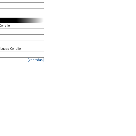
Conslie
, Lucas Conslie
[ver todas]