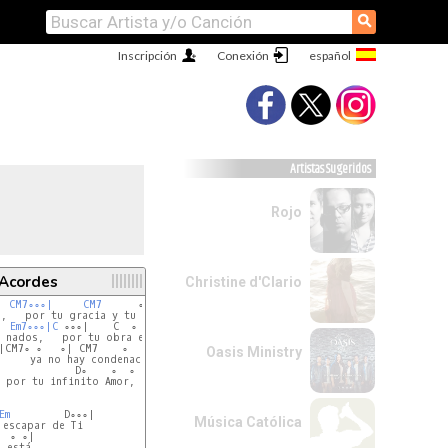
⚲
Inscripción
Conexión
Artistas Sugeridos
Rojo
 Acordes
Christine d'Clario
| 
CM7∘∘∘|
CM7
      ∘  ∘ ∘|

  
Em7∘∘∘|C
 ∘∘∘|    C  ∘     ∘   ∘|G  ∘

 nados,   por tu obra en la cruz

|CM7∘ ∘   ∘| CM7    ∘    ∘  ∘|

Oasis Ministry
     ya no hay condenación

             D∘    ∘  ∘  | D∘∘∘|

 por tu infinito Amor, oh, oh, oh.

Em
         D∘∘∘|

Música Católica
escapar de Ti
