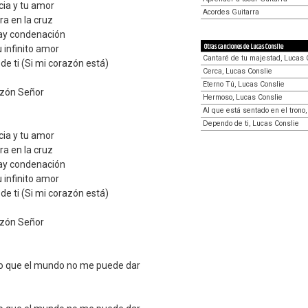
cia y tu amor
Acordes Guitarra
a en la cruz
ay condenación
Otras canciones de Lucas Conslie
 infinito amor
Cantaré de tu majestad, Lucas 
e ti (Si mi corazón está)
Cerca, Lucas Conslie
Eterno Tú, Lucas Conslie
azón Señor
Hermoso, Lucas Conslie
Al que está sentado en el trono
Dependo de ti, Lucas Conslie
cia y tu amor
a en la cruz
ay condenación
 infinito amor
e ti (Si mi corazón está)
azón Señor
 lo que el mundo no me puede dar