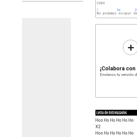
CORO

C
Em
D
No podemos escapar de
+
¡Colabora con
Envíanos tu versión d
Letra de Entrelazados
Hoo Ho Ho Ho Ho Ho
X2
Hoo Ho Ho Ho Ho Ho