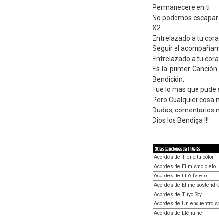
Permanecere en ti
No podemos escapar d
X2
Entrelazado a tu cor
Seguir el acompañam
Entrelazado a tu cor
Es la primer Canción
Bendición,
Fue lo mas que pude s
Pero Cualquier cosa 
Dudas, comentarios me
Dios los Bendiga !!!
Otras canciones de interés
Acordes de Tiene tu color
Acordes de El mismo cielo
Acordes de El Alfarero
Acordes de El me sostendr
Acordes de Tuyo Soy
Acordes de Un encuentro s
Acordes de Lléname