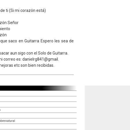
e ti (Si mi corazón está)
azón Señor
iento
azón
 que saco en Guitarra Espero les sea de
acar aun sigo con el Solo de Guitarra.
mi correo es: danielrg841@gmail.
joras etc son bien recibidas.
á
obrenatural