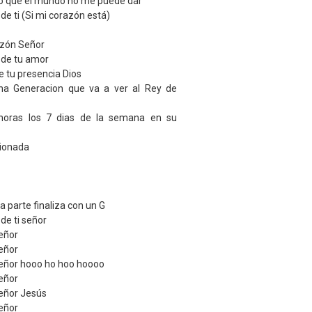
 lo que el mundo no me puede dar
e ti (Si mi corazón está)
azón Señor
de tu amor
 tu presencia Dios
na Generacion que va a ver al Rey de
horas los 7 dias de la semana en su
ionada
 parte finaliza con un G
e ti señor
eñor
eñor
señor hooo ho hoo hoooo
eñor
eñor Jesús
eñor