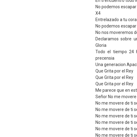
En ti encuentro todo
No podemos escapar d
X4
Entrelazado a tu cor
No podemos escapar 
No nos moveremos de
Declaramos sobre u
Gloria
Todo el tiempo 24 
precensia
Una generacion Apac
Que Grita por el Rey
Que Grita por el Rey
Que Grita por el Rey
Me parece que en esta
Señor No me movere d
No me movere de ti s
No me movere de ti s
No me movere de ti 
No me movere de ti s
No me movere de ti s
No me movere de ti s