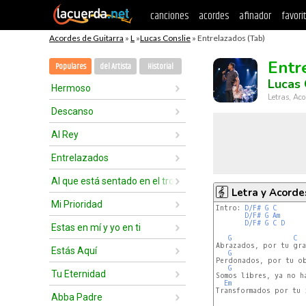
canciones
acordes
afinador
favori
Acordes de Guitarra
»
L
»
Lucas Conslie
» Entrelazados (Tab)
Entr
Populares
del Artista
Historial
Lucas 
Hermoso
Letras, Aco
Descanso
Al Rey
Entrelazados
Al que está sentado en el trono
Letra y Acorde
Mi Prioridad
Intro: 
D/F#
G
C
D/F#
G
Am
D/F#
G
C
D
Estas en mí y yo en ti
G
C
Abrazados, por tu grac
Estás Aquí
G
Perdonados, por tu ob
G
Tu Eternidad
Somos libres, ya no ha
Em
Transformados por tu i
Abba Padre