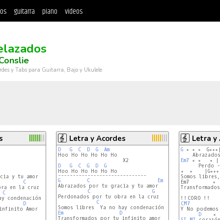
tos
guitarra
piano
videos
elazados
Conslie
rdes y Tabs para Guitarra, Bajo y Ukulele
s
Letra y Acordes
Letra y
D
G
C
D
G
Am
G
 ∘ ∘ ∘  G∘∘∘
Hoo Ho Ho Ho Ho Ho

Em7
 ∘ ∘   ∘ |
D
G
C
G
D
G
      Perdo -
∘  ∘    |G∘∘∘
------------------------------
ia y tu amor

Somos libres,
G
C
Em
C
Em7        ∘ 
Abrazados por tu gracia y tu amor

ra en la cruz

Transformados
C
G
C
Perdonados por tu obra en la cruz

y condenación

C
D
CM7
nfinito Amor

Y No podemos 
Em
D
D
Transformados por tu infinito amor

SI
MI