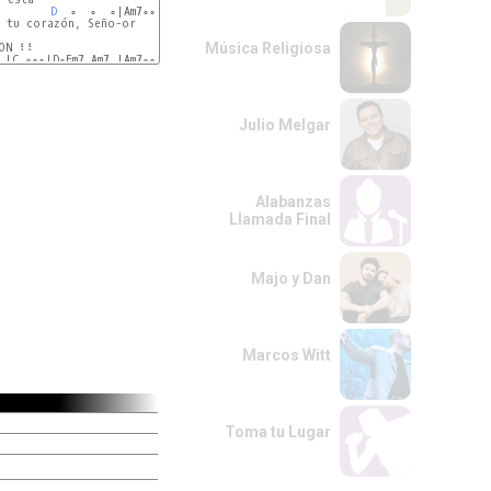
D
  ∘  ∘  ∘|Am7∘∘∘|D/A∘ 
Am7∘|
 tu corazón, Seño-or

Música Religiosa
ON ⠇⠇

 |C ∘∘∘|D∘Em7 Am7 |Am7∘∘∘| INSTRUMENTAL

Julio Melgar
Alabanzas
Llamada Final
Majo y Dan
Marcos Witt
Toma tu Lugar