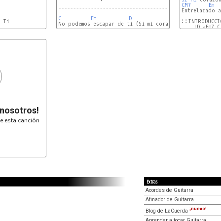
CM7
Em
--------------------------------------------
Entrelazado a
C
Em
D
 Ti

⠇⠇INTRODUCCI
No podemos escapar de ti (Si mi corazón está)

    |D ∘Em7 C
 nosotros!
e esta canción
Extras
Acordes de Guitarra
Afinador de Guitarra
¡nuevo!
Blog de LaCuerda
Aprender a tocar Guitarra