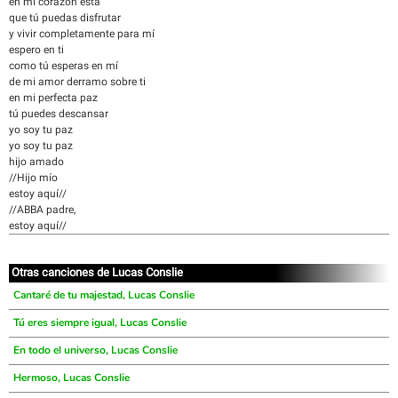
en mi corazón está
que tú puedas disfrutar
y vivir completamente para mí
espero en ti
como tú esperas en mí
de mi amor derramo sobre ti
en mi perfecta paz
tú puedes descansar
yo soy tu paz
yo soy tu paz
hijo amado
//Hijo mío
estoy aquí//
//ABBA padre,
estoy aquí//
Otras canciones de Lucas Conslie
Cantaré de tu majestad, Lucas Conslie
Tú eres siempre igual, Lucas Conslie
En todo el universo, Lucas Conslie
Hermoso, Lucas Conslie