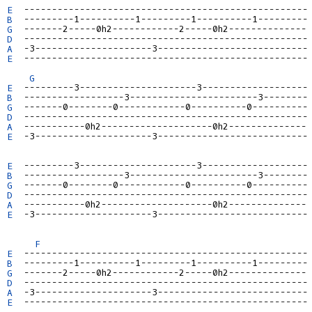
E
B
G
D
A
E
  ---------------------------------------------------

G
E
B
G
D
A
E
  -3---------------------3---------------------------

E
B
G
D
A
E
  -3---------------------3---------------------------

F
E
B
G
D
A
E
  ---------------------------------------------------
