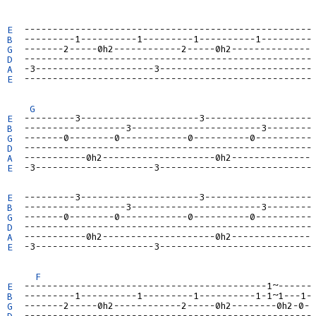
E
B
G
D
A
E
  ---------------------------------------------------

G
E
B
G
D
A
E
  -3---------------------3---------------------------

E
B
G
D
A
E
  -3---------------------3---------------------------

F
E
B
G
D