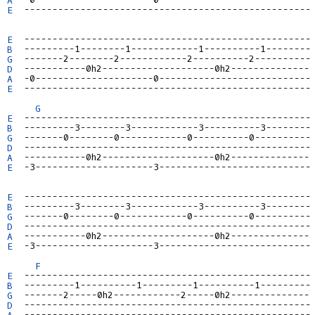
E
  ---------------------------------------------------

E
B
G
D
A
E
  ---------------------------------------------------

G
E
B
G
D
A
E
  -3---------------------3---------------------------

E
B
G
D
A
E
  -3---------------------3---------------------------

F
E
B
G
D
A