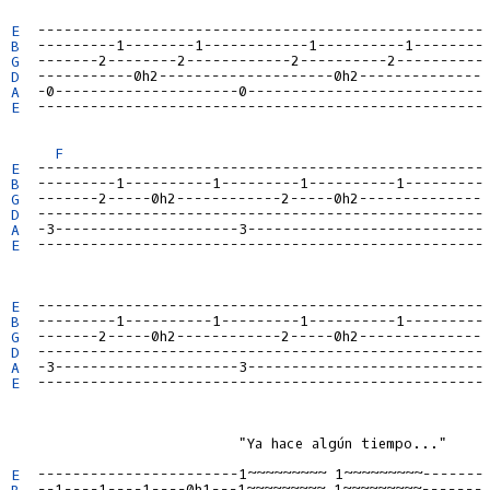
E
B
G
D
A
E
  ---------------------------------------------------

F
E
B
G
D
A
E
  ---------------------------------------------------

E
B
G
D
A
E
  ---------------------------------------------------

                          "Ya hace algún tiempo..."

E
B