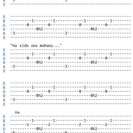
E
  ---------------------------------------------------

E
B
G
D
A
E
  ---------------------------------------------------

E
B
G
D
A
E
  ---------------------------------------------------

E
B
G
D
A
E
  ---------------------------------------------------

Am
E
B
G
D
A