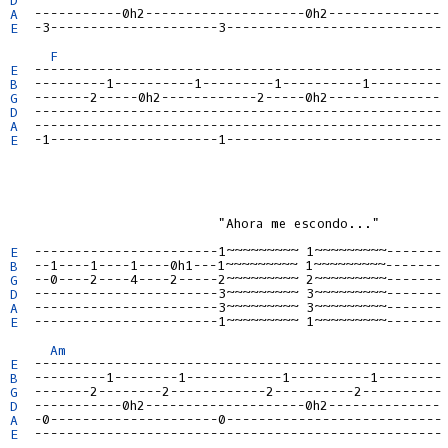
A
E
  -3---------------------3---------------------------

F
E
B
G
D
A
E
  -1---------------------1---------------------------

                          "Ahora me escondo..."

E
B
G
D
A
E
  -----------------------1~~~~~~~~~ 1~~~~~~~~~-------

Am
E
B
G
D
A
E
  ---------------------------------------------------
