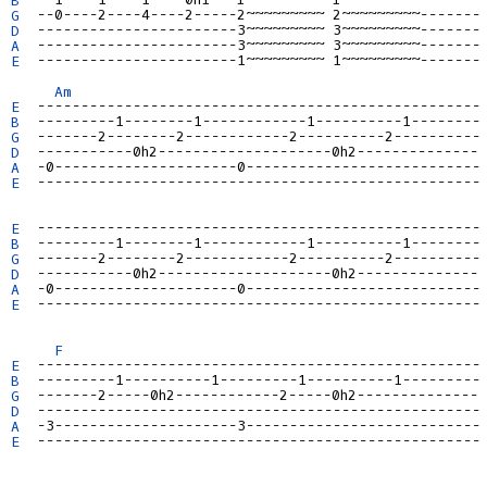
G
D
A
E
  -----------------------1~~~~~~~~~ 1~~~~~~~~~-------

Am
E
B
G
D
A
E
  ---------------------------------------------------

E
B
G
D
A
E
  ---------------------------------------------------

F
E
B
G
D
A
E
  ---------------------------------------------------
