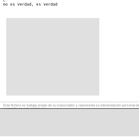
no es verdad, es verdad

Este fichero es trabajo propio de su transcriptor y representa su interpretación personal de
contenido en esta página es
para exclusivo uso privado, por lo que se prohibe su reproducción o retransmisión, así c
comerciales.
©
LaCuerda
.net
·
·
·
aviso legal
privacidad
contacto