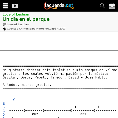
Love of Lesbian
Un día en el parque
Love of Lesbian
Cuentos Chinos para Niños del Japón
[2007]
=======================================================
Me gustaría dedicar esta tablatura a mis amigos de Valenci
gracias a los cuales volvió mi pasión por la música:

Gavilán, Durum, Pepelu, Ténedor, David y Jose Pablo.

A todos, muchas gracias.

=======================================================
C
E
B
G
D
A