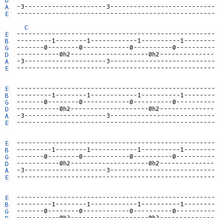
A
E
  ---------------------------------------------------

C
E
B
G
D
A
E
  ---------------------------------------------------

E
B
G
D
A
E
  ---------------------------------------------------

E
B
G
D
A
E
  ---------------------------------------------------

E
B
G
D